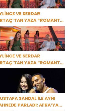
YLİNCE VE SERDAR
RTAÇ’TAN YAZA “ROMANTİK
ŞK” BOMBASI!
YLİNCE VE SERDAR
RTAÇ’TAN YAZA “ROMANTİK
ŞK” BOMBASI!
USTAFA SANDAL İLE AYNI
AHNEDE PARLADI: AFRA’YA