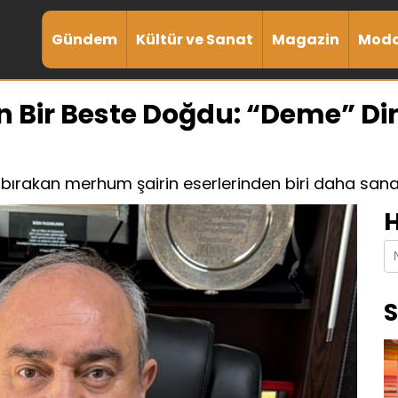
Gündem
Kültür ve Sanat
Magazin
Mod
en Bir Beste Doğdu: “Deme” Din
iz bırakan merhum şairin eserlerinden biri daha san
H
S