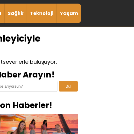
a
Sağlık
Teknoloji
Yaşam
leyiciyle
atseverlerle buluşuyor.
aber Arayın!
Bul
on Haberler!