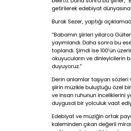
belirtti. Daha sonra bu şiirler, 
getirilerek edebiyat dünyasına 
Burak Sezer, yaptığı açıklamada
“Babamın şiirleri yıllarca Gült
yayımlandı. Daha sonra bu eserl
toplandı. Şimdi ise 100’ün üzerin
okuyucuların ve dinleyicileri
duyuyoruz.”
Derin anlamlar taşıyan sözleri
şiirin müzikle buluştuğu özel bi
ve insan ruhunun inceliklerini y
duygusal bir yolculuk vaat ediy
Edebiyat ve müziğin ortak pay
kaleminden çıkan değerli miras