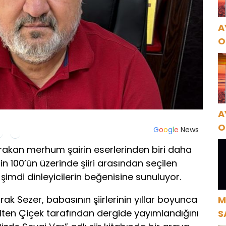
A
O
A
A
O
G
o
o
g
l
e
News
A
 bırakan merhum şairin eserlerinden biri daha
in 100’ün üzerinde şiiri arasından seçilen
şimdi dinleyicilerin beğenisine sunuluyor.
rak Sezer, babasının şiirlerinin yıllar boyunca
M
ülten Çiçek tarafından dergide yayımlandığını
S