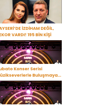
ARBİYE’DE BÜYÜK ALKIŞ
AYSERİ’DE İZDİHAM DEĞİL,
EKOR VARDI! 195 BİN KİŞİ
ubato Konser Serisi
üzikseverlerle Buluşmaya
evam Ediyor