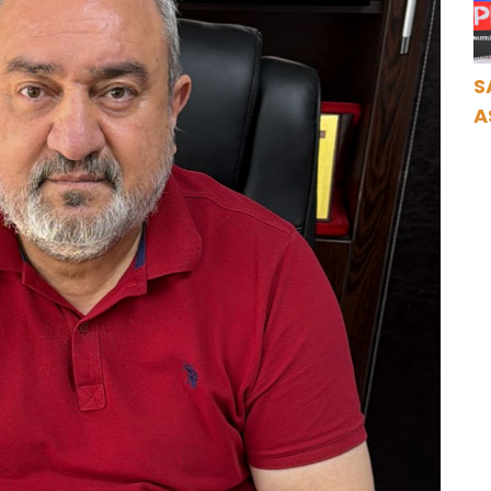
S
A
N
A
O