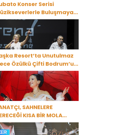
ubato Konser Serisi
üzikseverlerle Buluşmaya
evam Ediyor
aşka Resort’ta Unutulmaz
ülkü Çifti Bodrum’u
üyüledi
ANATÇI, SAHNELERE
ERECEĞİ KISA BİR MOLA
NCESİ 13 AĞUSTOS’TA SON
EZ HARBİYE’DE OLACAK!