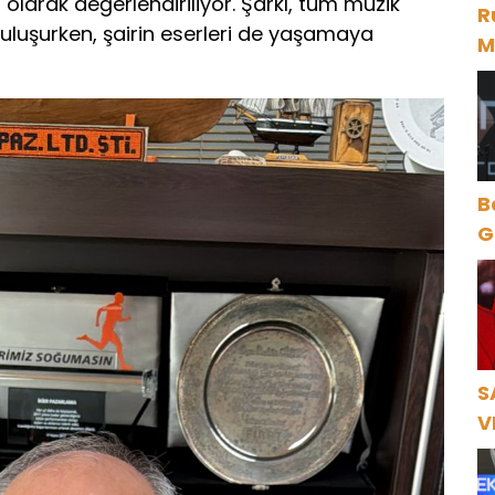
olarak değerlendiriliyor. Şarkı, tüm müzik
R
buluşurken, şairin eserleri de yaşamaya
M
D
B
Gece Öz
B
S
V
Ö
K