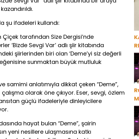
“Bizde Sevgi Var” adlı şiir kitabında bir araya
H
kazandırıldı.
 şu ifadeleri kullandı:
en Çiçek tarafından Size Dergisi’nde
K
er ‘Bizde Sevgi Var’ adlı şiir kitabında
R
deki şiirlerinden biri olan ‘Deme’yi siz değerli
n beğenisine sunmaktan büyük mutluluk
 ve samimi anlatımıyla dikkat çeken “Deme”,
R
r çalışma olarak öne çıkıyor. Eser, sevgi, özlem
M
ansıtan güçlü ifadeleriyle dinleyicilere
D
or.
dasında hayat bulan “Deme”, şairin
ın yeni nesillere ulaşmasına katkı