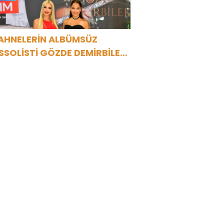
AHNELERİN ALBÜMSÜZ
SSOLİSTİ GÖZDE DEMİRBİLEK,
R1 MAGAZİN’DE: “SON
SSOLİST OLARAK VAR
LACAĞIM!”