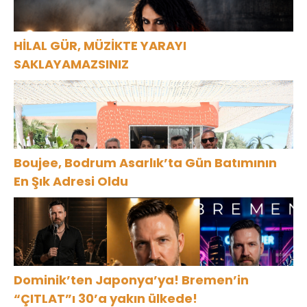
HİLAL GÜR, MÜZİKTE YARAYI
SAKLAYAMAZSINIZ
Boujee, Bodrum Asarlık’ta Gün Batımının
En Şık Adresi Oldu
Dominik’ten Japonya’ya! Bremen’in
“ÇITLAT”ı 30’a yakın ülkede!