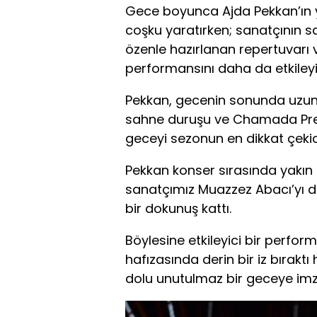
Gece boyunca Ajda Pekkan’ın y
coşku yaratırken; sanatçının sah
özenle hazırlanan repertuvarı v
performansını daha da etkileyici
Pekkan, gecenin sonunda uzun 
sahne duruşu ve Chamada Prest
geceyi sezonun en dikkat çekici 
Pekkan konser sırasında yakı
sanatçımız Muazzez Abacı’yı 
bir dokunuş kattı.
Böylesine etkileyici bir perfor
hafızasında derin bir iz bırak
dolu unutulmaz bir geceye imz