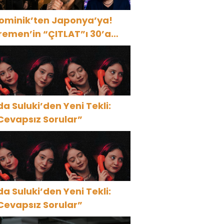
ominik’ten Japonya’ya!
remen’in “ÇITLAT”ı 30’a
akın ülkede!
da Suluki’den Yeni Tekli:
Cevapsız Sorular”
da Suluki’den Yeni Tekli:
Cevapsız Sorular”