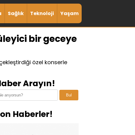
a
Sağlık
Teknoloji
Yaşam
eyici bir geceye
kleştirdiği özel konserle
aber Arayın!
Bul
on Haberler!