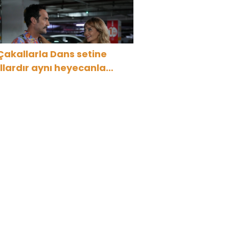
Çakallarla Dans setine
ıllardır aynı heyecanla
idiyorum”