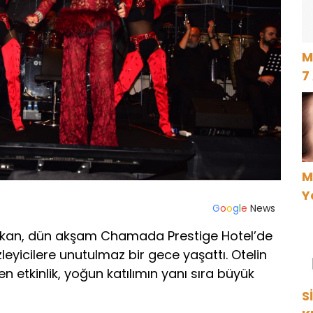
M
7
M
Y
G
o
o
g
l
e
News
ekkan, dün akşam Chamada Prestige Hotel’de
zleyicilere unutulmaz bir gece yaşattı. Otelin
 etkinlik, yoğun katılımın yanı sıra büyük
S