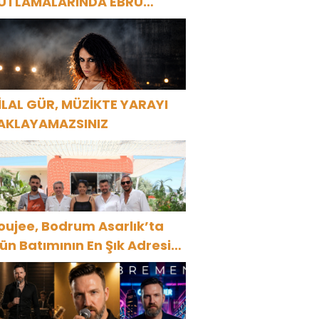
UTLAMALARINDA EBRU
AŞAR RÜZGARI ESECEK!
İLAL GÜR, MÜZİKTE YARAYI
AKLAYAMAZSINIZ
oujee, Bodrum Asarlık’ta
ün Batımının En Şık Adresi
ldu