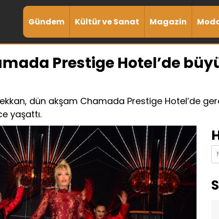
Gündem
Kültür ve Sanat
Magazin
Mod
mada Prestige Hotel’de büyül
 Pekkan, dün akşam Chamada Prestige Hotel’de gerçe
ce yaşattı.
H
S