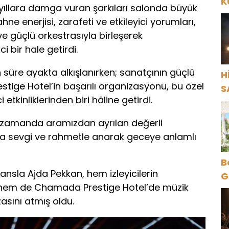
K
ıllara damga vuran şarkıları salonda büyük
Y
ne enerjisi, zarafeti ve etkileyici yorumları,
e güçlü orkestrasıyla birleşerek
 bir hale getirdi.
süre ayakta alkışlanırken; sanatçının güçlü
H
ige Hotel’in başarılı organizasyonu, bu özel
S
etkinliklerinden biri hâline getirdi.
n zamanda aramızdan ayrılan değerli
da sevgi ve rahmetle anarak geceye anlamlı
B
mansla Ajda Pekkan, hem izleyicilerin
G
tı hem de Chamada Prestige Hotel’de müzik
O
asını atmış oldu.