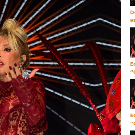
D
B
y
E
“
E
“