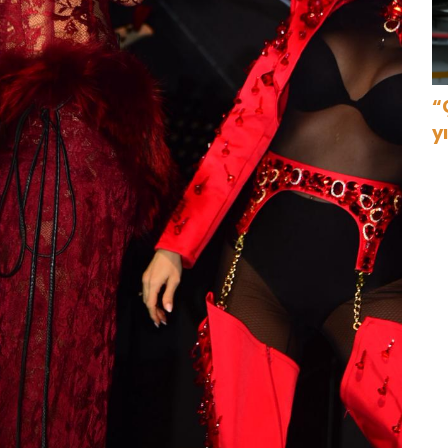
“
y
g