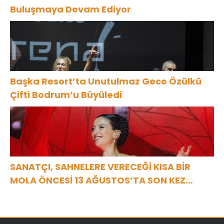
Buluşmaya Devam Ediyor
Başka Resort’ta Unutulmaz Gece Özülkü
Çifti Bodrum’u Büyüledi
SANATÇI, SAHNELERE VERECEĞİ KISA BİR
MOLA ÖNCESİ 13 AĞUSTOS’TA SON KEZ
HARBİYE’DE OLACAK!