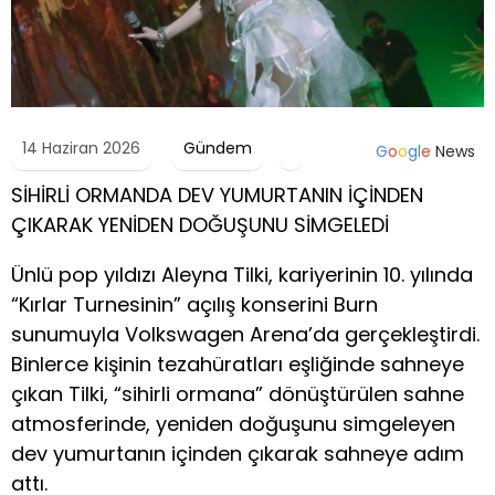
14 Haziran 2026
Gündem
G
o
o
g
l
e
News
SİHİRLİ ORMANDA DEV YUMURTANIN İÇİNDEN
ÇIKARAK YENİDEN DOĞUŞUNU SİMGELEDİ
Ünlü pop yıldızı Aleyna Tilki, kariyerinin 10. yılında
“Kırlar Turnesinin” açılış konserini Burn
sunumuyla Volkswagen Arena’da gerçekleştirdi.
Binlerce kişinin tezahüratları eşliğinde sahneye
çıkan Tilki, “sihirli ormana” dönüştürülen sahne
atmosferinde, yeniden doğuşunu simgeleyen
dev yumurtanın içinden çıkarak sahneye adım
attı.