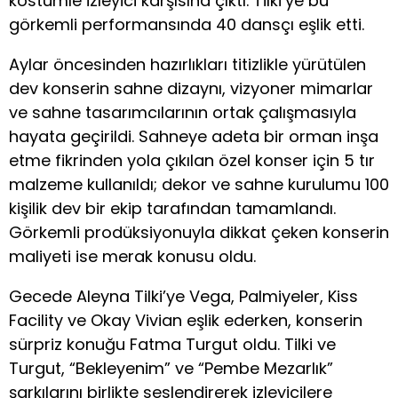
kostümle izleyici karşısına çıktı. Tilki’ye bu
görkemli performansında 40 dansçı eşlik etti.
Aylar öncesinden hazırlıkları titizlikle yürütülen
dev konserin sahne dizaynı, vizyoner mimarlar
ve sahne tasarımcılarının ortak çalışmasıyla
hayata geçirildi. Sahneye adeta bir orman inşa
etme fikrinden yola çıkılan özel konser için 5 tır
malzeme kullanıldı; dekor ve sahne kurulumu 100
kişilik dev bir ekip tarafından tamamlandı.
Görkemli prodüksiyonuyla dikkat çeken konserin
maliyeti ise merak konusu oldu.
Gecede Aleyna Tilki’ye Vega, Palmiyeler, Kiss
Facility ve Okay Vivian eşlik ederken, konserin
sürpriz konuğu Fatma Turgut oldu. Tilki ve
Turgut, “Bekleyenim” ve “Pembe Mezarlık”
şarkılarını birlikte seslendirerek izleyicilere