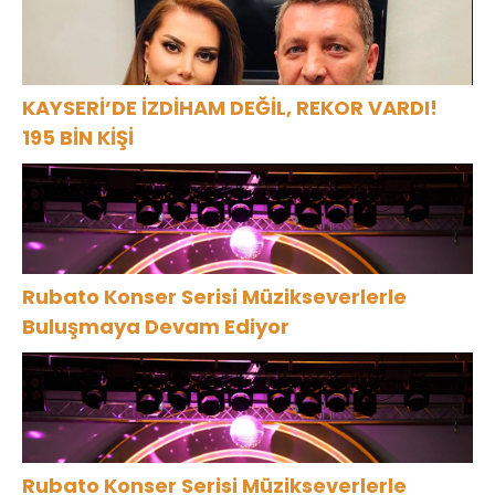
KAYSERİ’DE İZDİHAM DEĞİL, REKOR VARDI!
195 BİN KİŞİ
Rubato Konser Serisi Müzikseverlerle
Buluşmaya Devam Ediyor
Rubato Konser Serisi Müzikseverlerle