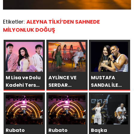
Etiketler:
ALEYNA TİLKİ’DEN SAHNEDE
MİLYONLUK DOĞUŞ
M Lisa ve Dolu
AYLİNCE VE
MUSTAFA
Kadehi Ters
SERDAR
SANDAL İLE
Tut’tan Yeni İş
ORTAÇ’TAN
AYNI SAHNEDE
Birliği: “Vişne”
YAZA
PARLADI:
“ROMANTİK
AFRA’YA
AŞK”
HARBİYE’DE
BOMBASI!
BÜYÜK ALKIŞ
Rubato
Rubato
Başka