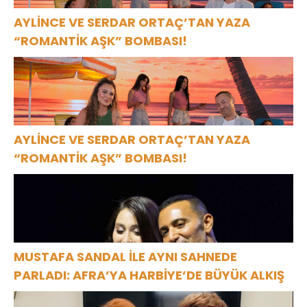
AYLİNCE VE SERDAR ORTAÇ’TAN YAZA
“ROMANTİK AŞK” BOMBASI!
AYLİNCE VE SERDAR ORTAÇ’TAN YAZA
“ROMANTİK AŞK” BOMBASI!
MUSTAFA SANDAL İLE AYNI SAHNEDE
PARLADI: AFRA’YA HARBİYE’DE BÜYÜK ALKIŞ