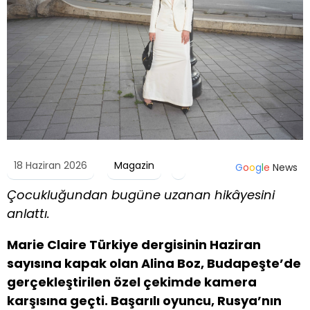
18 Haziran 2026
Magazin
G
o
o
g
l
e
News
Çocukluğundan bugüne uzanan hikâyesini
anlattı.
Marie Claire Türkiye dergisinin Haziran
sayısına kapak olan Alina Boz, Budapeşte’de
gerçekleştirilen özel çekimde kamera
karşısına geçti. Başarılı oyuncu, Rusya’nın