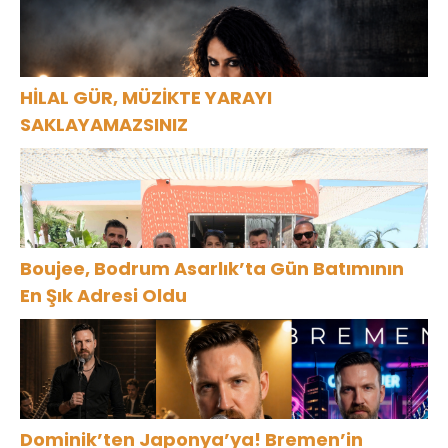
HİLAL GÜR, MÜZİKTE YARAYI
SAKLAYAMAZSINIZ
Boujee, Bodrum Asarlık’ta Gün Batımının
En Şık Adresi Oldu
Dominik’ten Japonya’ya! Bremen’in