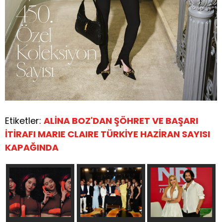
Etiketler:
ALİNA BOZ'DAN ŞÖHRET VE BAŞARI
İTİRAFI MARIE CLAIRE TÜRKİYE HAZİRAN SAYISI
KAPAĞINDA