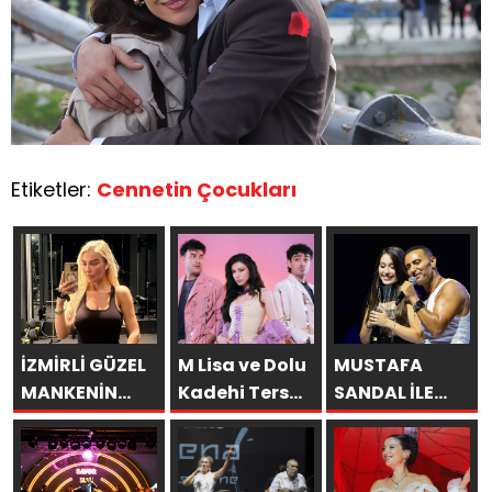
Etiketler:
Cennetin Çocukları
İZMİRLİ GÜZEL
M Lisa ve Dolu
MUSTAFA
MANKENİN
Kadehi Ters
SANDAL İLE
KULİSLERİ
Tut’tan Yeni İş
AYNI SAHNEDE
HAREKETLENDİ:
Birliği: “Vişne”
PARLADI:
YENİ PROJELER
AFRA’YA