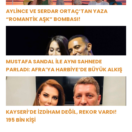
AYLİNCE VE SERDAR ORTAÇ’TAN YAZA
“ROMANTİK AŞK” BOMBASI!
MUSTAFA SANDAL İLE AYNI SAHNEDE
PARLADI: AFRA’YA HARBİYE’DE BÜYÜK ALKIŞ
KAYSERİ’DE İZDİHAM DEĞİL, REKOR VARDI!
195 BİN KİŞİ