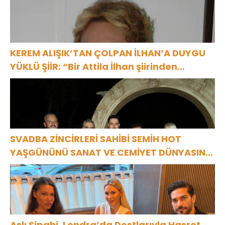
KEREM ALIŞIK’TAN ÇOLPAN İLHAN’A DUYGU
YÜKLÜ ŞİİR: “Bir Attila İlhan şiirinden
çıkmıştı sanki”
SVADBA ZİNCİRLERİ SAHİBİ SEMİH HOT
YAŞGÜNÜNÜ SANAT VE CEMİYET DÜNYASININ
ÜNLÜ İSİMLERİYLE KUTLADI!
Aslı Sipahi, Londra’da Dostlarıyla Hasret