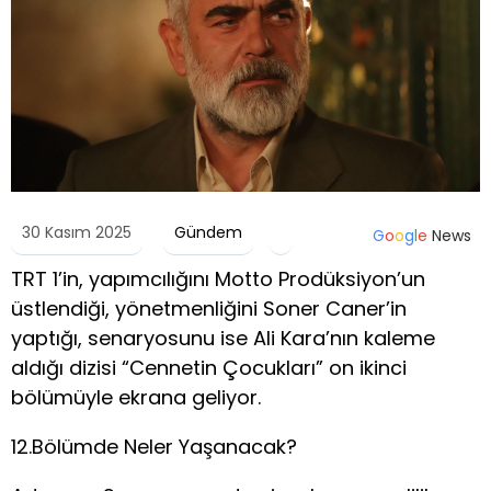
30 Kasım 2025
Gündem
G
o
o
g
l
e
News
TRT 1’in, yapımcılığını Motto Prodüksiyon’un
üstlendiği, yönetmenliğini Soner Caner’in
yaptığı, senaryosunu ise Ali Kara’nın kaleme
aldığı dizisi “Cennetin Çocukları” on ikinci
bölümüyle ekrana geliyor.
12.Bölümde Neler Yaşanacak?