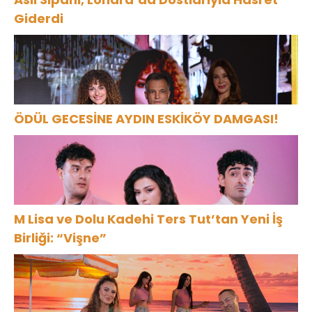
Giderdi
ÖDÜL GECESİNE AYDIN ESKİKÖY DAMGASI!
M Lisa ve Dolu Kadehi Ters Tut’tan Yeni İş
Birliği: “Vişne”