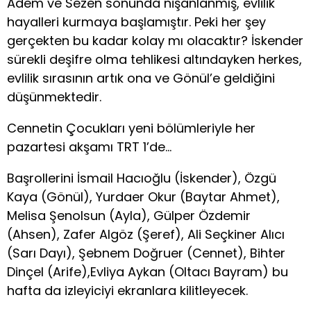
Adem ve Sezen sonunda nişanlanmış, evlilik
hayalleri kurmaya başlamıştır. Peki her şey
gerçekten bu kadar kolay mı olacaktır? İskender
sürekli deşifre olma tehlikesi altındayken herkes,
evlilik sırasının artık ona ve Gönül’e geldiğini
düşünmektedir.
Cennetin Çocukları yeni bölümleriyle her
pazartesi akşamı TRT 1’de…
Başrollerini İsmail Hacıoğlu (İskender), Özgü
Kaya (Gönül), Yurdaer Okur (Baytar Ahmet),
Melisa Şenolsun (Ayla), Gülper Özdemir
(Ahsen), Zafer Algöz (Şeref), Ali Seçkiner Alıcı
(Sarı Dayı), Şebnem Doğruer (Cennet), Bihter
Dinçel (Arife),Evliya Aykan (Oltacı Bayram) bu
hafta da izleyiciyi ekranlara kilitleyecek.