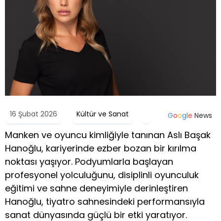
16 Şubat 2026
Kültür ve Sanat
G
o
o
g
l
e
News
Manken ve oyuncu kimliğiyle tanınan Aslı Başak
Hanoğlu, kariyerinde ezber bozan bir kırılma
noktası yaşıyor. Podyumlarla başlayan
profesyonel yolculuğunu, disiplinli oyunculuk
eğitimi ve sahne deneyimiyle derinleştiren
Hanoğlu, tiyatro sahnesindeki performansıyla
sanat dünyasında güçlü bir etki yaratıyor.