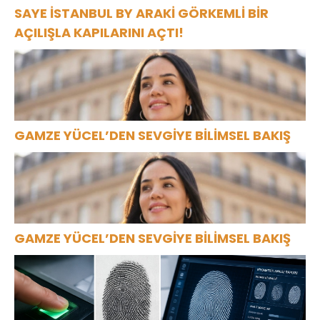
SAYE İSTANBUL BY ARAKİ GÖRKEMLİ BİR
AÇILIŞLA KAPILARINI AÇTI!
GAMZE YÜCEL’DEN SEVGİYE BİLİMSEL BAKIŞ
GAMZE YÜCEL’DEN SEVGİYE BİLİMSEL BAKIŞ