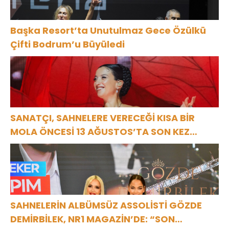
Başka Resort’ta Unutulmaz Gece Özülkü
Çifti Bodrum’u Büyüledi
SANATÇI, SAHNELERE VERECEĞİ KISA BİR
MOLA ÖNCESİ 13 AĞUSTOS’TA SON KEZ
HARBİYE’DE OLACAK!
SAHNELERİN ALBÜMSÜZ ASSOLİSTİ GÖZDE
DEMİRBİLEK, NR1 MAGAZİN’DE: “SON