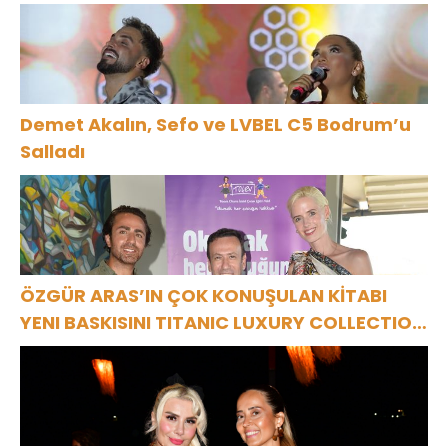
ASSOLİST OLARAK VAR OLACAĞIM!”
Demet Akalın, Sefo ve LVBEL C5 Bodrum’u
Salladı
ÖZGÜR ARAS’IN ÇOK KONUŞULAN KİTABI
YENI BASKISINI TITANIC LUXURY COLLECTION
BODRUM’DA KUTLADI