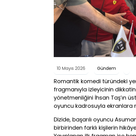
10 Mayıs 2026
Gündem
Romantik komedi türündeki yeni 
fragmanıyla izleyicinin dikkatin
yönetmenliğini İhsan Taş’ın üst
oyuncu kadrosuyla ekranlara r
Dizide, başarılı oyuncu Asuman
birbirinden farklı kişilerin hikâ
Yayınlanan ilk fragman ise h