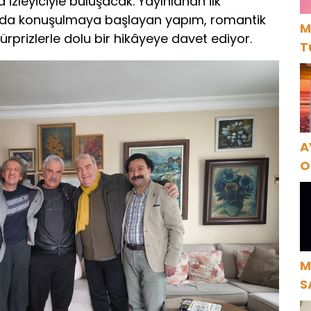
a izleyiciyle buluşacak. Yayınlanan ilk
da konuşulmaya başlayan yapım, romantik
M
ürprizlerle dolu bir hikâyeye davet ediyor.
T
A
O
A
M
S
H