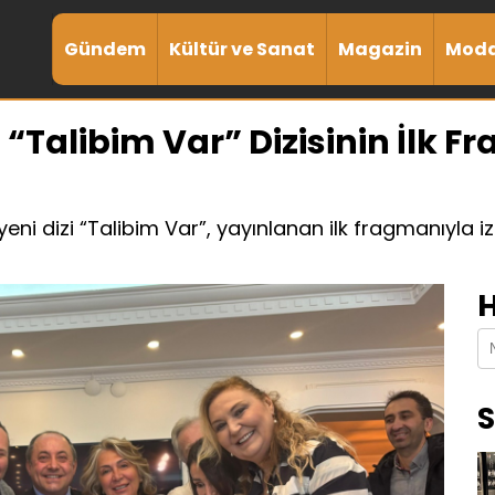
Gündem
Kültür ve Sanat
Magazin
Mod
Talibim Var” Dizisinin İlk F
i dizi “Talibim Var”, yayınlanan ilk fragmanıyla iz
H
S