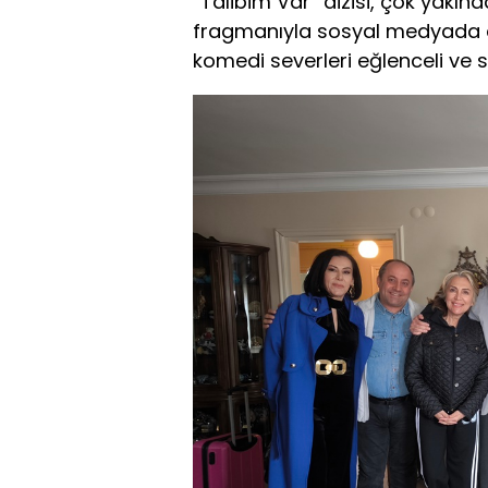
“Talibim Var” dizisi, çok yakınd
fragmanıyla sosyal medyada 
komedi severleri eğlenceli ve s