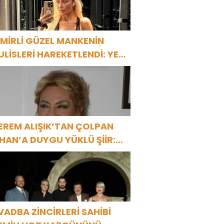
ZMİRLİ GÜZEL MANKENİN
ULİSLERİ HAREKETLENDİ: YENİ
ROJELER YOLDA!
EREM ALIŞIK’TAN ÇOLPAN
LHAN’A DUYGU YÜKLÜ ŞİİR:
Bir Attila İlhan şiirinden
ıkmıştı sanki”
VADBA ZİNCİRLERİ SAHİBİ