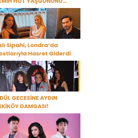
EMİH HOT YAŞGÜNÜNÜ
ANAT VE CEMİYET
ÜNYASININ ÜNLÜ İSİMLERİYLE
UTLADI!
slı Sipahi, Londra’da
ostlarıyla Hasret Giderdi
DÜL GECESİNE AYDIN
SKİKÖY DAMGASI!