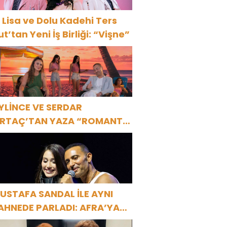
 Lisa ve Dolu Kadehi Ters
ut’tan Yeni İş Birliği: “Vişne”
YLİNCE VE SERDAR
RTAÇ’TAN YAZA “ROMANTİK
ŞK” BOMBASI!
USTAFA SANDAL İLE AYNI
AHNEDE PARLADI: AFRA’YA
ARBİYE’DE BÜYÜK ALKIŞ