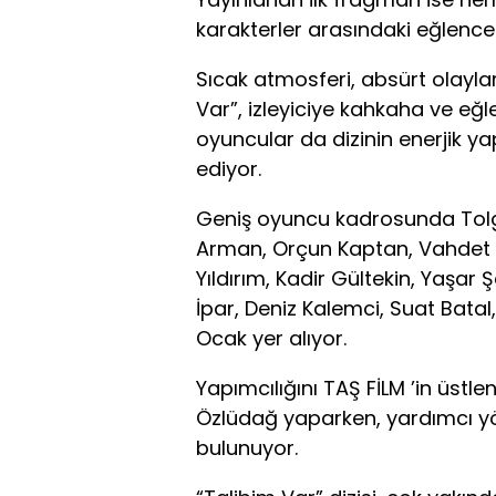
karakterler arasındaki eğlencel
Sıcak atmosferi, absürt olaylar
Var”, izleyiciye kahkaha ve eğl
oyuncular da dizinin enerjik ya
ediyor.
Geniş oyuncu kadrosunda Tolga
Arman, Orçun Kaptan, Vahdet Ç
Yıldırım, Kadir Gültekin, Yaşar
İpar, Deniz Kalemci, Suat Bat
Ocak yer alıyor.
Yapımcılığını TAŞ FİLM ’in üstl
Özlüdağ yaparken, yardımcı y
bulunuyor.