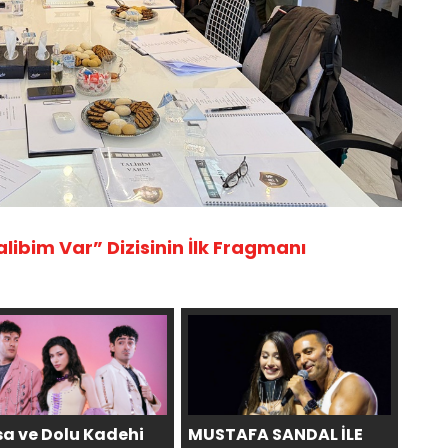
ibim Var” Dizisinin İlk Fragmanı
sa ve Dolu Kadehi
MUSTAFA SANDAL İLE