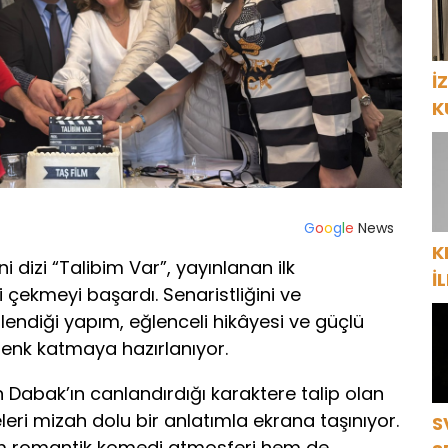
İ
K
P
G
o
o
g
l
e
News
K
dizi “Talibim Var”, yayınlanan ilk
İ
i çekmeyi başardı. Senaristliğini ve
“
lendiği yapım, eğlenceli hikâyesi ve güçlü
ç
enk katmaya hazırlanıyor.
 Dabak’ın canlandırdığı karaktere talip olan
yeleri mizah dolu bir anlatımla ekrana taşınıyor.
S
em romantik komedi atmosferi hem de