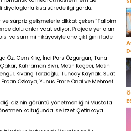
S
i diyaloglarla kısa sürede ilgi gördü.
S
D
 ve sürpriz gelişmelerle dikkat çeken “Talibim
K
ence dolu anlar vaat ediyor. Projede yer alan
pısı ve samimi hikâyesiyle öne çıktığını ifade
A
D
 Öz, Cem Kılıç, İnci Pars Özgürgün, Tuna
akar, Kahraman Sivri, Metin Keçeci, Metin
 Şengül, Kıvanç Terzioğlu, Tuncay Kaynak, Suat
al, Ercan Özkaya, Yunus Emre Önal ve Mehmet
Ö
E
endiği dizinin görüntü yönetmenliğini Mustafa
önetmen koltuğunda ise İzzet Çetinkaya