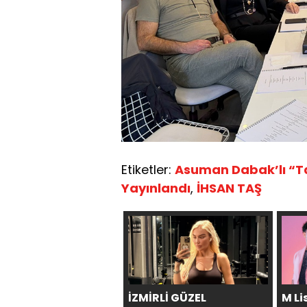
Etiketler:
Asuman Dabak’lı “Tal
Yayınlandı
,
İHSAN TAŞ
İZMİRLİ GÜZEL
M Li