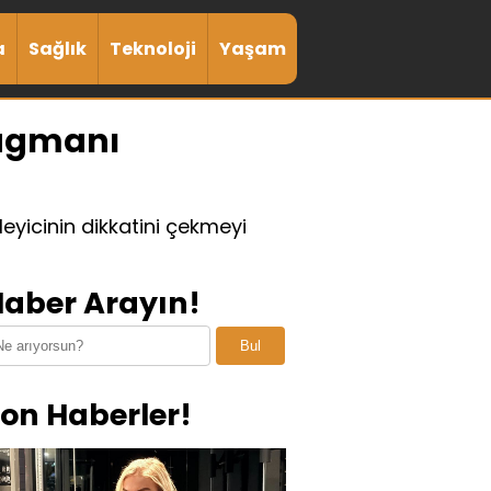
a
Sağlık
Teknoloji
Yaşam
ragmanı
leyicinin dikkatini çekmeyi
aber Arayın!
Bul
on Haberler!