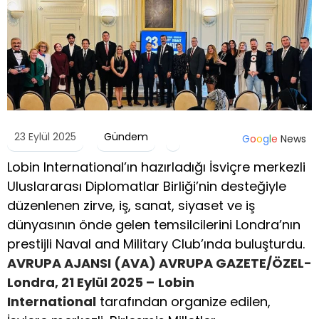
23 Eylül 2025
Gündem
G
o
o
g
l
e
News
Lobin International’ın hazırladığı İsviçre merkezli
Uluslararası Diplomatlar Birliği’nin desteğiyle
düzenlenen zirve, iş, sanat, siyaset ve iş
dünyasının önde gelen temsilcilerini Londra’nın
prestijli Naval and Military Club’ında buluşturdu.
AVRUPA AJANSI (AVA) AVRUPA GAZETE/ÖZEL-
Londra, 21 Eylül 2025 –
Lobin
International
tarafından organize edilen,