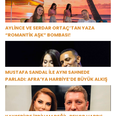
AYLİNCE VE SERDAR ORTAÇ’TAN YAZA
“ROMANTİK AŞK” BOMBASI!
MUSTAFA SANDAL İLE AYNI SAHNEDE
PARLADI: AFRA’YA HARBİYE’DE BÜYÜK ALKIŞ