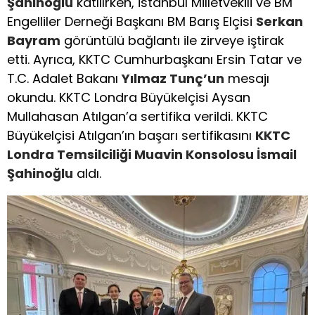
Şahinoğlu
katılırken, İstanbul Milletvekili ve BM
Engelliler Derneği Başkanı BM Barış Elçisi
Serkan
Bayram
görüntülü bağlantı ile zirveye iştirak
etti. Ayrıca, KKTC Cumhurbaşkanı Ersin Tatar ve
T.C. Adalet Bakanı
Yılmaz Tunç’un
mesajı
okundu. KKTC Londra Büyükelçisi Aysan
Mullahasan Atılgan’a sertifika verildi. KKTC
Büyükelçisi Atılgan’ın başarı sertifikasını
KKTC
Londra Temsilciliği Muavin Konsolosu İsmail
Şahinoğlu
aldı.