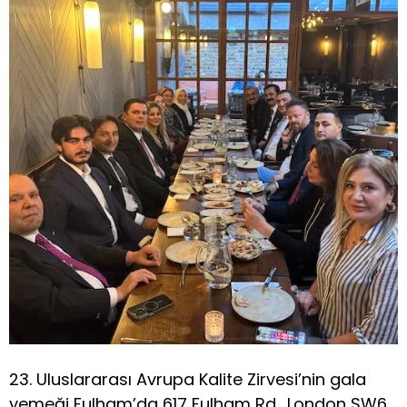
23. Uluslararası Avrupa Kalite Zirvesi’nin gala
yemeği Fulham’da 617 Fulham Rd., London SW6