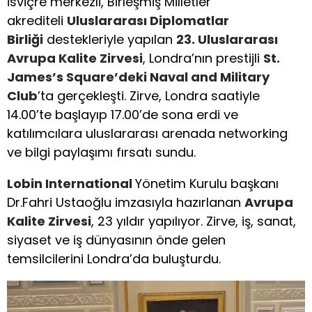
İsviçre merkezli, Birleşmiş Milletler
akrediteli
Uluslararası Diplomatlar
Birliği
destekleriyle yapılan
23. Uluslararası
Avrupa Kalite Zirvesi
, Londra’nın prestijli
St.
James’s Square’deki Naval and Military
Club
’ta gerçekleşti. Zirve, Londra saatiyle
14.00’te başlayıp 17.00’de sona erdi ve
katılımcılara uluslararası arenada networking
ve bilgi paylaşımı fırsatı sundu.
Lobin International
Yönetim Kurulu başkanı
Dr.Fahri Ustaoğlu imzasıyla hazırlanan
Avrupa
Kalite Zirvesi
, 23 yıldır yapılıyor. Zirve, iş, sanat,
siyaset ve iş dünyasının önde gelen
temsilcilerini Londra’da buluşturdu.