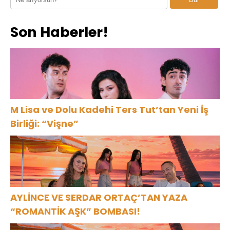
Bodrum’u
Büyüledi
Son Haberler!
M Lisa ve Dolu Kadehi Ters Tut’tan Yeni İş
Birliği: “Vişne”
AYLİNCE VE SERDAR ORTAÇ’TAN YAZA
“ROMANTİK AŞK” BOMBASI!