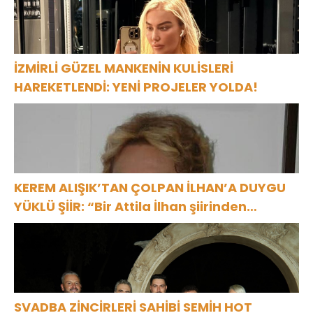
İZMİRLİ GÜZEL MANKENİN KULİSLERİ
HAREKETLENDİ: YENİ PROJELER YOLDA!
KEREM ALIŞIK’TAN ÇOLPAN İLHAN’A DUYGU
YÜKLÜ ŞİİR: “Bir Attila İlhan şiirinden
çıkmıştı sanki”
SVADBA ZİNCİRLERİ SAHİBİ SEMİH HOT