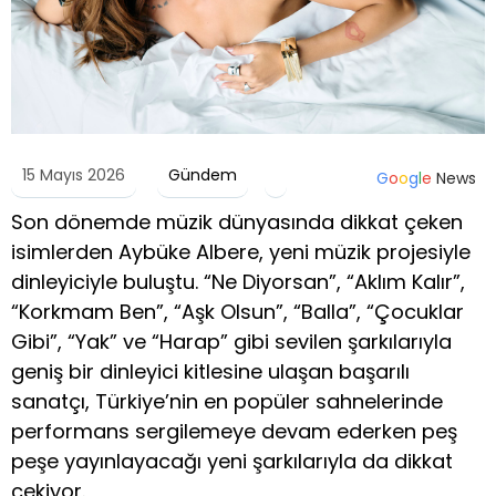
15 Mayıs 2026
Gündem
G
o
o
g
l
e
News
Son dönemde müzik dünyasında dikkat çeken
isimlerden Aybüke Albere, yeni müzik projesiyle
dinleyiciyle buluştu. “Ne Diyorsan”, “Aklım Kalır”,
“Korkmam Ben”, “Aşk Olsun”, “Balla”, “Çocuklar
Gibi”, “Yak” ve “Harap” gibi sevilen şarkılarıyla
geniş bir dinleyici kitlesine ulaşan başarılı
sanatçı, Türkiye’nin en popüler sahnelerinde
performans sergilemeye devam ederken peş
peşe yayınlayacağı yeni şarkılarıyla da dikkat
çekiyor.