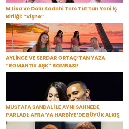
M Lisa ve Dolu Kadehi Ters Tut’tan Yeni İş
Birliği: “Vişne”
AYLİNCE VE SERDAR ORTAÇ’TAN YAZA
“ROMANTİK AŞK” BOMBASI!
MUSTAFA SANDAL İLE AYNI SAHNEDE
PARLADI: AFRA’YA HARBİYE’DE BÜYÜK ALKIŞ