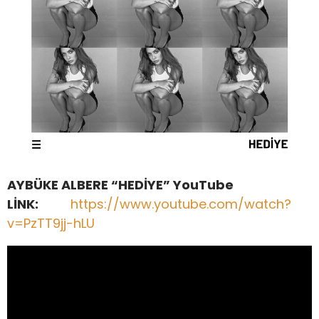
AYBÜKE ALBERE “HEDİYE” YouTube
LİNK:
https://www.youtube.com/watch?
v=PzTT9jj-hLU