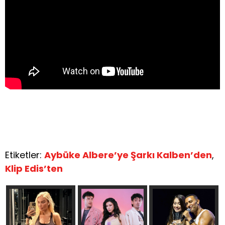
Etiketler:
Aybüke Albere’ye Şarkı Kalben’den
,
Klip Edis’ten