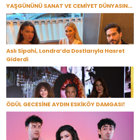
YAŞGÜNÜNÜ SANAT VE CEMİYET DÜNYASININ
ÜNLÜ İSİMLERİYLE KUTLADI!
Aslı Sipahi, Londra’da Dostlarıyla Hasret
Giderdi
ÖDÜL GECESİNE AYDIN ESKİKÖY DAMGASI!