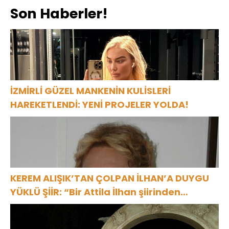
Son Haberler!
İZMİRLİ GÜZEL MANKENİN KULİSLERİ
HAREKETLENDİ: YENİ PROJELER YOLDA!
KEREM ALIŞIK’TAN ÇOLPAN İLHAN’A DUYGU
YÜKLÜ ŞİİR: “Bir Attila İlhan şiirinden
çıkmıştı sanki”