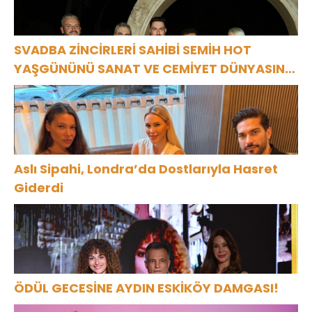
SVADBA ZİNCİRLERİ SAHİBİ SEMİH HOT
YAŞGÜNÜNÜ SANAT VE CEMİYET DÜNYASININ
ÜNLÜ İSİMLERİYLE KUTLADI!
Aslı Sipahi, Londra’da Dostlarıyla Hasret
Giderdi
ÖDÜL GECESİNE AYDIN ESKİKÖY DAMGASI!