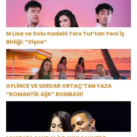
M Lisa ve Dolu Kadehi Ters Tut’tan Yeni İş
Birliği: “Vişne”
AYLİNCE VE SERDAR ORTAÇ’TAN YAZA
“ROMANTİK AŞK” BOMBASI!