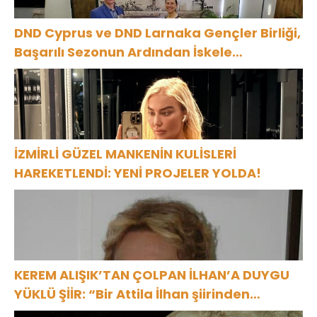
DND Cyprus ve DND Larnaka Gençler Birliği,
Başarılı Sezonun Ardından İskele
Belediyesi’nde Bir Araya Geldi
İZMİRLİ GÜZEL MANKENİN KULİSLERİ
HAREKETLENDİ: YENİ PROJELER YOLDA!
KEREM ALIŞIK’TAN ÇOLPAN İLHAN’A DUYGU
YÜKLÜ ŞİİR: “Bir Attila İlhan şiirinden
çıkmıştı sanki”