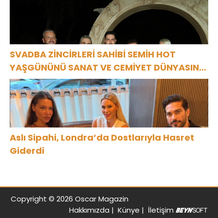
SVADBA ZİNCİRLERİ SAHİBİ SEMİH HOT
YAŞGÜNÜNÜ SANAT VE CEMİYET DÜNYASININ
ÜNLÜ İSİMLERİYLE KUTLADI!
Aslı Sipahi, Londra’da Dostlarıyla Hasret
Giderdi
Copyright © 2026 Oscar Magazin
Hakkımızda
|
Künye
|
İletişim