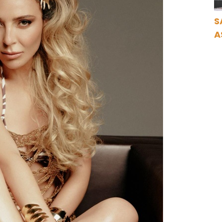
S
A
N
A
O