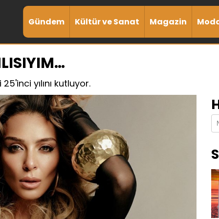
Gündem
Kültür ve Sanat
Magazin
Mod
LISIYIM…
5'inci yılını kutluyor.
H
S