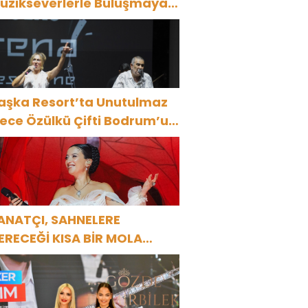
üzikseverlerle Buluşmaya
evam Ediyor
aşka Resort’ta Unutulmaz
ülkü Çifti Bodrum’u
üyüledi
ANATÇI, SAHNELERE
ERECEĞİ KISA BİR MOLA
NCESİ 13 AĞUSTOS’TA SON
EZ HARBİYE’DE OLACAK!