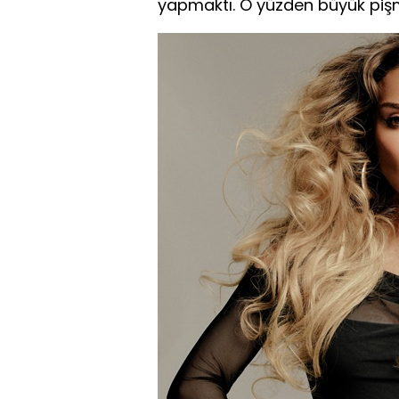
yapmaktı. O yüzden büyük pişma