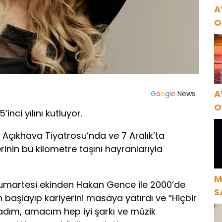
A
O
A
A
G
o
o
g
l
e
News
O
inci yılını kutluyor.
A
 Açıkhava Tiyatrosu’nda ve 7 Aralık’ta
inin bu kilometre taşını hayranlarıyla
M
 Cumartesi ekinden Hakan Gence ile 2000’de
S
 başlayıp kariyerini masaya yatırdı ve “Hiçbir
H
ım, amacım hep iyi şarkı ve müzik