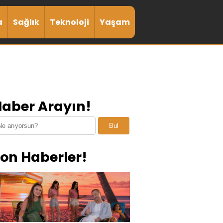
a
Sağlık
Teknoloji
Yaşam
aber Arayın!
Bul
on Haberler!