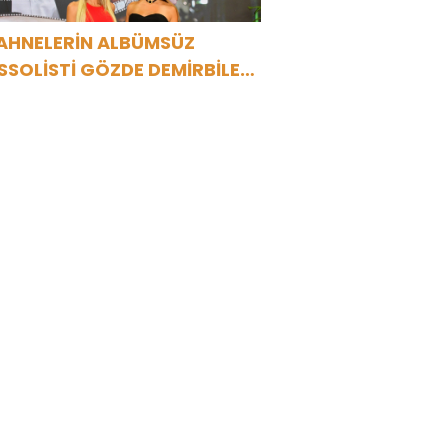
AHNELERİN ALBÜMSÜZ
SSOLİSTİ GÖZDE DEMİRBİLEK,
R1 MAGAZİN’DE: “SON
SSOLİST OLARAK VAR
LACAĞIM!”