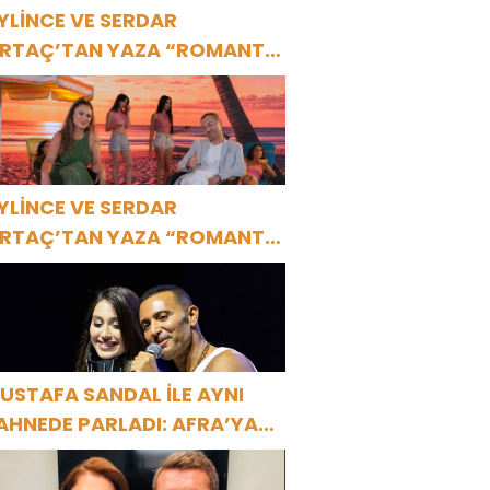
YLİNCE VE SERDAR
RTAÇ’TAN YAZA “ROMANTİK
ŞK” BOMBASI!
YLİNCE VE SERDAR
RTAÇ’TAN YAZA “ROMANTİK
ŞK” BOMBASI!
USTAFA SANDAL İLE AYNI
AHNEDE PARLADI: AFRA’YA
ARBİYE’DE BÜYÜK ALKIŞ