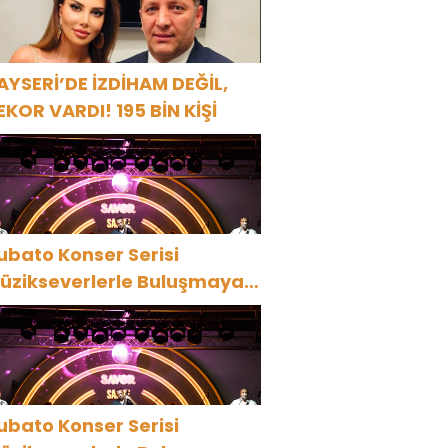
AYSERİ’DE İZDİHAM DEĞİL,
EKOR VARDI! 195 BİN KİŞİ
ubato Konser Serisi
üzikseverlerle Buluşmaya
evam Ediyor
ubato Konser Serisi