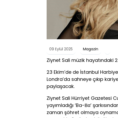
09 Eylül 2025
Magazin
Ziynet Sali müzik hayatındaki 25’
23 Ekim’de de İstanbul Harbiye
Londra’da sahneye çıkıp kariyer
paylaşacak.
Ziynet Sali Hürriyet Gazetesi
yayımladığı ‘Ba-Βα’ şarkısından
zaman şöhret olmaya oynamad