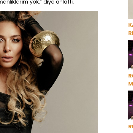
nlıklarım yok.” diye anlattı.
K
R
R
M
D
R