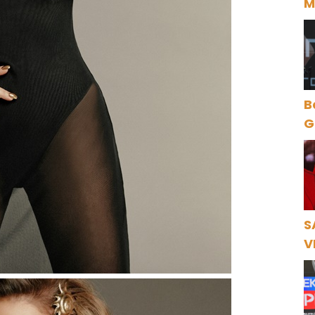
M
D
B
Gece Öz
B
S
V
Ö
K