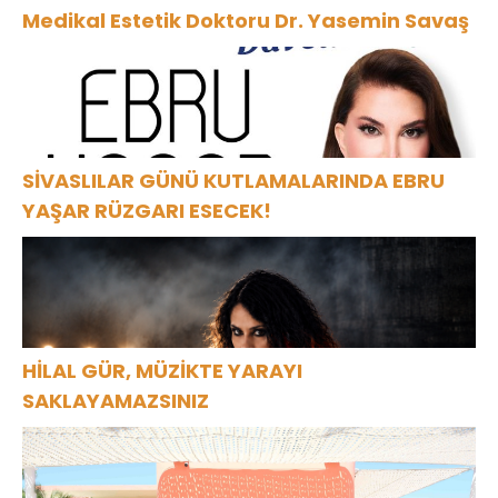
Medikal Estetik Doktoru Dr. Yasemin Savaş
SİVASLILAR GÜNÜ KUTLAMALARINDA EBRU
YAŞAR RÜZGARI ESECEK!
HİLAL GÜR, MÜZİKTE YARAYI
SAKLAYAMAZSINIZ