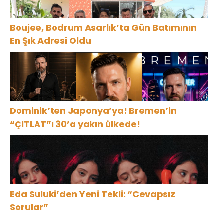
Boujee, Bodrum Asarlık’ta Gün Batımının
En Şık Adresi Oldu
Dominik’ten Japonya’ya! Bremen’in
“ÇITLAT”ı 30’a yakın ülkede!
Eda Suluki’den Yeni Tekli: “Cevapsız
Sorular”