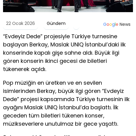
22 Ocak 2026
Gündem
G
o
o
g
l
e
News
“Evdeyiz Dede” projesiyle Türkiye turnesine
başlayan Berkay, Maslak UNIQ İstanbul’daki ilk
konserinde kapalı gişe sahne aldı. Büyük ilgi
gören konserin ikinci gecesi de biletleri
tükenerek açıldı.
Pop müziğin en üretken ve en sevilen
isimlerinden Berkay, büyük ilgi gören “Evdeyiz
Dede” projesi kapsamında Türkiye turnesinin ilk
ayağını Maslak UNIQ İstanbul’da başlattı. İlk
geceden tüm biletleri tükenen konser,
müzikseverlere unutulmaz bir gece yaşattı.