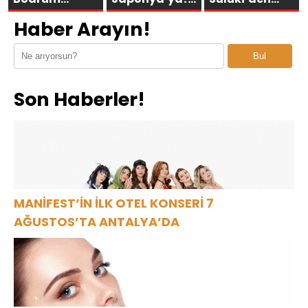
Asarlık’ta Gün
Bremen’in
Yeni Tekli:
Haber Arayın!
Batımının En
“ÇITLAT”ı 30’a
“Cevapsız
Şık Adresi
yakın ülkede!
Sorular”
Bul
Oldu
Son Haberler!
MANİFEST’İN İLK OTEL KONSERİ 7
AĞUSTOS’TA ANTALYA’DA