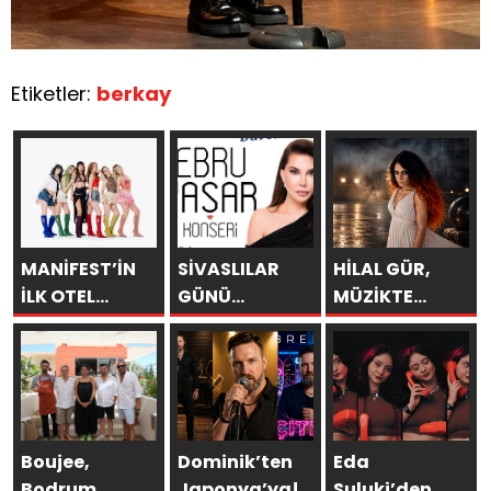
Etiketler:
berkay
MANİFEST’İN
SİVASLILAR
HİLAL GÜR,
İLK OTEL
GÜNÜ
MÜZİKTE
KONSERİ 7
KUTLAMALARINDA
YARAYI
AĞUSTOS’TA
EBRU YAŞAR
SAKLAYAMAZSIN
ANTALYA’DA
RÜZGARI
ESECEK!
Boujee,
Dominik’ten
Eda
Bodrum
Japonya’ya!
Suluki’den