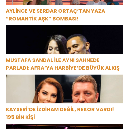
AYLİNCE VE SERDAR ORTAÇ’TAN YAZA
“ROMANTİK AŞK” BOMBASI!
MUSTAFA SANDAL İLE AYNI SAHNEDE
PARLADI: AFRA’YA HARBİYE’DE BÜYÜK ALKIŞ
KAYSERİ’DE İZDİHAM DEĞİL, REKOR VARDI!
195 BİN KİŞİ