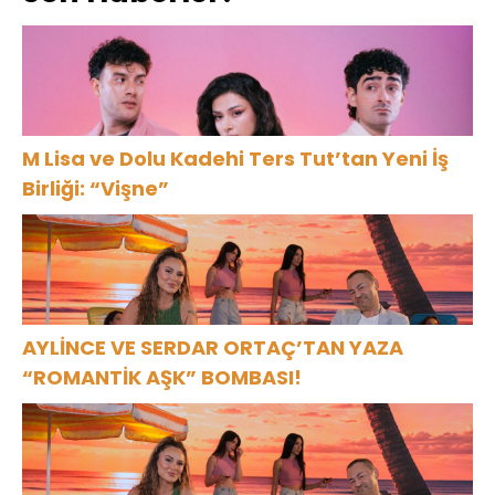
M Lisa ve Dolu Kadehi Ters Tut’tan Yeni İş
Birliği: “Vişne”
AYLİNCE VE SERDAR ORTAÇ’TAN YAZA
“ROMANTİK AŞK” BOMBASI!