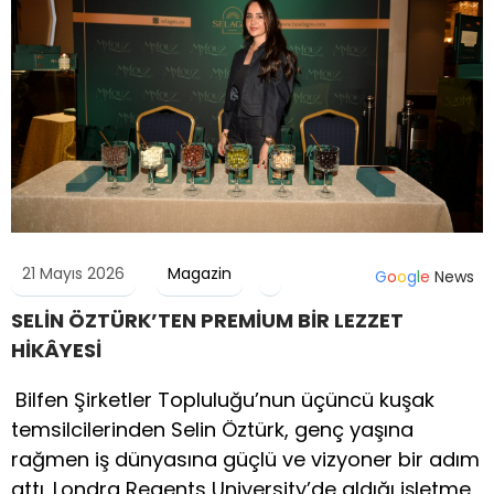
21 Mayıs 2026
Magazin
G
o
o
g
l
e
News
SELİN ÖZTÜRK’TEN PREMİUM BİR LEZZET
HİKÂYESİ
Bilfen Şirketler Topluluğu’nun üçüncü kuşak
temsilcilerinden Selin Öztürk, genç yaşına
rağmen iş dünyasına güçlü ve vizyoner bir adım
attı. Londra Regents University’de aldığı işletme