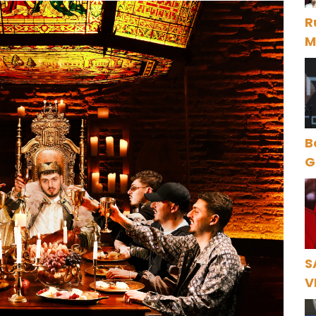
R
M
D
B
Gece Öz
B
S
V
Ö