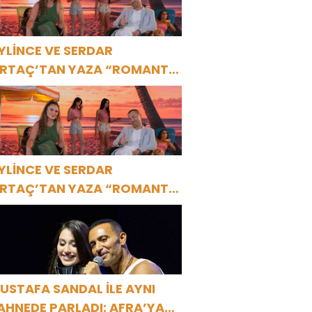
YLİNCE VE SERDAR
RTAÇ’TAN YAZA “ROMANTİK
ŞK” BOMBASI!
YLİNCE VE SERDAR
RTAÇ’TAN YAZA “ROMANTİK
ŞK” BOMBASI!
USTAFA SANDAL İLE AYNI
AHNEDE PARLADI: AFRA’YA