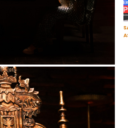
K
S
A
N
A
O