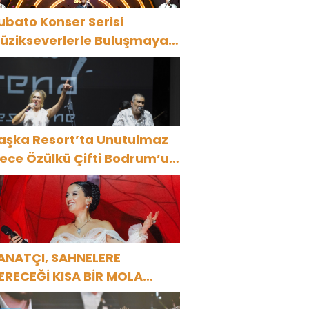
ubato Konser Serisi
üzikseverlerle Buluşmaya
evam Ediyor
aşka Resort’ta Unutulmaz
ülkü Çifti Bodrum’u
üyüledi
ANATÇI, SAHNELERE
ERECEĞİ KISA BİR MOLA
NCESİ 13 AĞUSTOS’TA SON