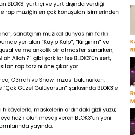
şan BLOK3; yurt içi ve yurt dışında verdiği
H
ülle rap müziğin en çok konuşulan isimlerinden
na”, sanatçının müzikal dünyasının farklı
K
lbümde yer alan “Kayıp Kalp”, “Kırgınım” ve
R
gusal ve melankolik bir atmosfer sunarken;
ah Allah ?” gibi şarkılar ise BLOK3’ün sert,
ıtan rap tarzını öne çıkarıyor.
o, C3rrah ve Snow imzası bulunurken,
se “Çok Güzel Gülüyorsun” şarkısında BLOK3’e
R
M
D
 hikâyelerle, maskelerin ardındaki gizli yüzü;
eye hazır olun mesajı veren BLOK3’ün yeni
formlarında yayında.