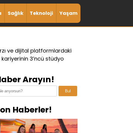
a
Sağlık
Teknoloji
Yaşam
zı ve dijital platformlardaki
 kariyerinin 3’ncü stüdyo
aber Arayın!
Bul
on Haberler!