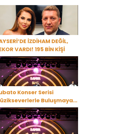
ARBİYE’DE BÜYÜK ALKIŞ
AYSERİ’DE İZDİHAM DEĞİL,
EKOR VARDI! 195 BİN KİŞİ
ubato Konser Serisi
üzikseverlerle Buluşmaya
evam Ediyor