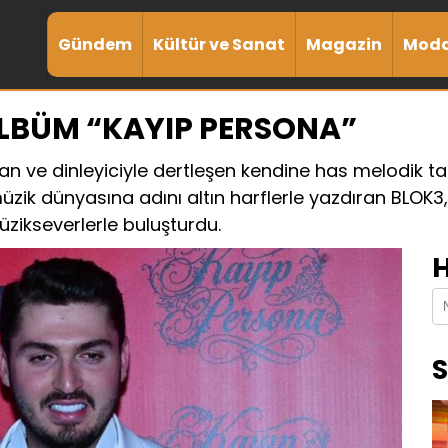
Gündem
Kültür ve Sanat
Magazin
Mod
ALBÜM “KAYIP PERSONA”
kan ve dinleyiciyle dertleşen kendine has melodik tar
zik dünyasına adını altın harflerle yazdıran BLOK3,
zikseverlerle buluşturdu.
H
S