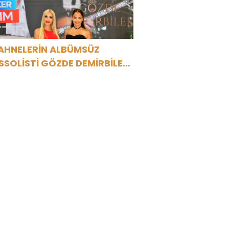
EZ HARBİYE’DE OLACAK!
AHNELERİN ALBÜMSÜZ
SSOLİSTİ GÖZDE DEMİRBİLEK,
R1 MAGAZİN’DE: “SON
SSOLİST OLARAK VAR
LACAĞIM!”