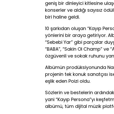
geniş bir dinleyici kitlesine ula
konserler ve aldığı sayısız öd
biri haline geldi.
10 şarkıdan oluşan “Kayıp Perso
yönlerini bir araya getiriyor. A
“Sebebi Yar” gibi parçalar duy
“BABA”, “Sakin Ol Champ” ve “All
özgüvenli ve sokak ruhunu yans
Albümün prodüksiyonunda Narc
projenin tek konuk sanatçısı i
eşlik eden Poizi oldu.
Sözlerin ve bestelerin ardındaki
yani “Kayıp Persona”yı keşfetm
albümü, tüm dijital müzik plat