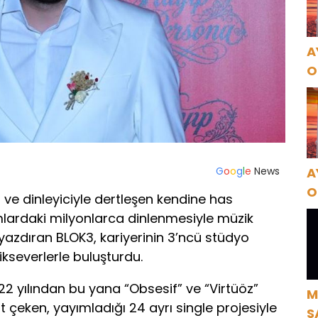
A
O
A
A
G
o
o
g
l
e
News
O
n ve dinleyiciyle dertleşen kendine has
A
rmlardaki milyonlarca dinlenmesiyle müzik
 yazdıran BLOK3, kariyerinin 3’ncü stüdyo
kseverlerle buluşturdu.
22 yılından bu yana “Obsesif” ve “Virtüöz”
M
at çeken, yayımladığı 24 ayrı single projesiyle
S