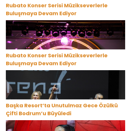
Rubato Konser Serisi Müzikseverlerle
Buluşmaya Devam Ediyor
Rubato Konser Serisi Müzikseverlerle
Buluşmaya Devam Ediyor
Başka Resort’ta Unutulmaz Gece Özülkü
Çifti Bodrum’u Büyüledi