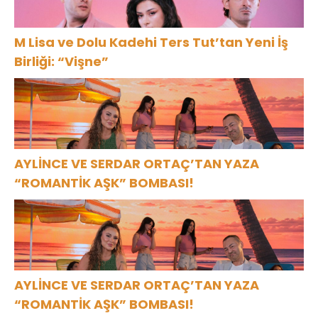
M Lisa ve Dolu Kadehi Ters Tut’tan Yeni İş
Birliği: “Vişne”
AYLİNCE VE SERDAR ORTAÇ’TAN YAZA
“ROMANTİK AŞK” BOMBASI!
AYLİNCE VE SERDAR ORTAÇ’TAN YAZA
“ROMANTİK AŞK” BOMBASI!