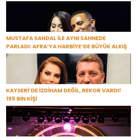
MUSTAFA SANDAL İLE AYNI SAHNEDE
PARLADI: AFRA’YA HARBİYE’DE BÜYÜK ALKIŞ
KAYSERİ’DE İZDİHAM DEĞİL, REKOR VARDI!
195 BİN KİŞİ