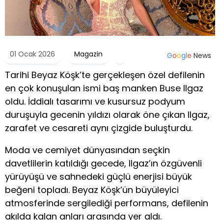
01 Ocak 2026
Magazin
G
o
o
g
l
e
News
Tarihi Beyaz Köşk’te gerçekleşen özel defilenin
en çok konuşulan ismi baş manken Buse Ilgaz
oldu. İddialı tasarımı ve kusursuz podyum
duruşuyla gecenin yıldızı olarak öne çıkan Ilgaz,
zarafet ve cesareti aynı çizgide buluşturdu.
Moda ve cemiyet dünyasından seçkin
davetlilerin katıldığı gecede, Ilgaz’ın özgüvenli
yürüyüşü ve sahnedeki güçlü enerjisi büyük
beğeni topladı. Beyaz Köşk’ün büyüleyici
atmosferinde sergilediği performans, defilenin
akılda kalan anları arasında yer aldı.