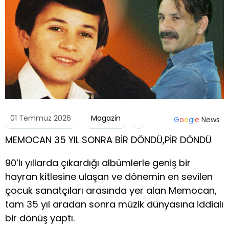
01 Temmuz 2026
Magazin
G
o
o
g
l
e
News
MEMOCAN 35 YIL SONRA BİR DÖNDÜ,PİR DÖNDÜ
90’lı yıllarda çıkardığı albümlerle geniş bir
hayran kitlesine ulaşan ve dönemin en sevilen
çocuk sanatçıları arasında yer alan Memocan,
tam 35 yıl aradan sonra müzik dünyasına iddialı
bir dönüş yaptı.