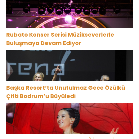
Rubato Konser Serisi Müzikseverlerle
Buluşmaya Devam Ediyor
Başka Resort’ta Unutulmaz Gece Özülkü
Çifti Bodrum’u Büyüledi