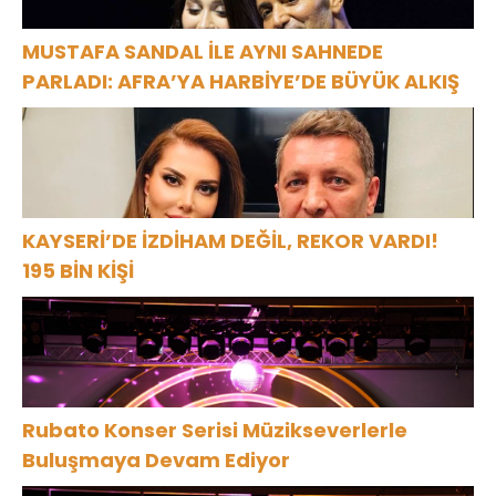
MUSTAFA SANDAL İLE AYNI SAHNEDE
PARLADI: AFRA’YA HARBİYE’DE BÜYÜK ALKIŞ
KAYSERİ’DE İZDİHAM DEĞİL, REKOR VARDI!
195 BİN KİŞİ
Rubato Konser Serisi Müzikseverlerle
Buluşmaya Devam Ediyor