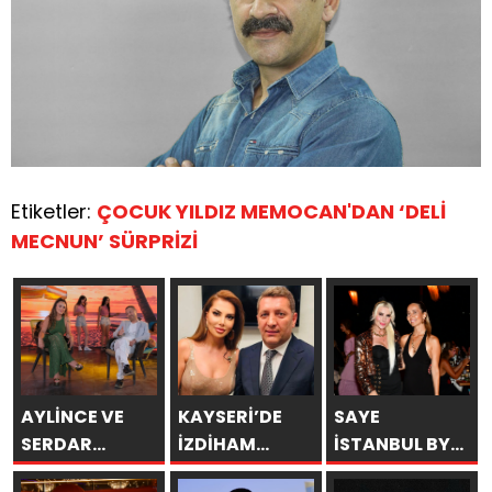
Etiketler:
ÇOCUK YILDIZ MEMOCAN'DAN ‘DELİ
MECNUN’ SÜRPRİZİ
AYLİNCE VE
KAYSERİ’DE
SAYE
SERDAR
İZDİHAM
İSTANBUL BY
ORTAÇ’TAN
DEĞİL, REKOR
ARAKİ