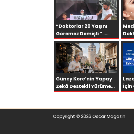
“Doktorlar 20 Yaşını
Medi
Göremez Demişti”…
Dok
Ispartalı Çağlar
Sav
Özyiğit’in Derya
Bedavacı Buluşması
Duygulandırdı
Güney Kore’nin Yapay
Laz
Zekâ Destekli Yürüme
İçi
Teknolojisi Türkiye’de
Olm
Eski
Copyright © 2026 Oscar Magazin