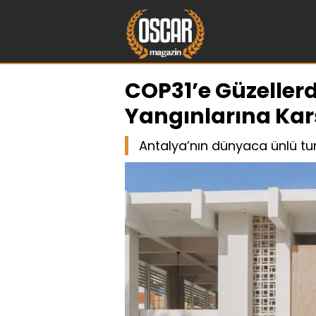
COP31’e Güzelle
Yangınlarına Karş
Antalya’nın dünyaca ünlü turi