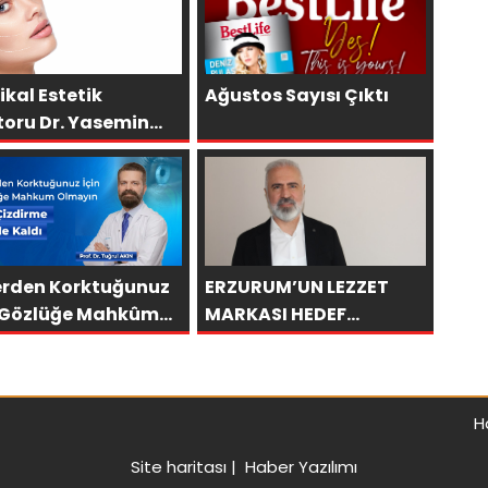
kal Estetik
Ağustos Sayısı Çıktı
toru Dr. Yasemin
aş
erden Korktuğunuz
ERZURUM’UN LEZZET
n Gözlüğe Mahkûm
MARKASI HEDEF
ayın: Göz Çizdirme
BÜYÜTTÜ
de Kaldı
H
Site haritası
|
Haber Yazılımı