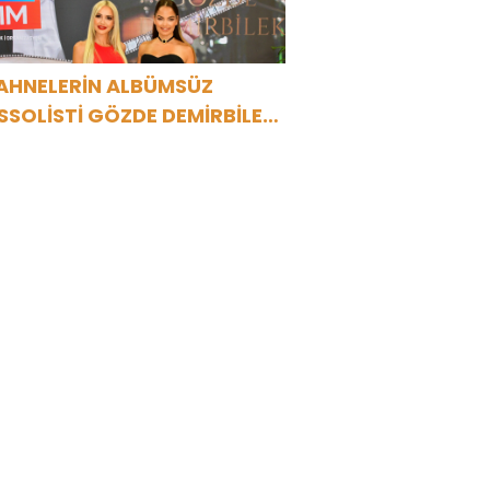
AHNELERİN ALBÜMSÜZ
SSOLİSTİ GÖZDE DEMİRBİLEK,
R1 MAGAZİN’DE: “SON
SSOLİST OLARAK VAR
LACAĞIM!”