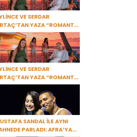
YLİNCE VE SERDAR
RTAÇ’TAN YAZA “ROMANTİK
ŞK” BOMBASI!
YLİNCE VE SERDAR
RTAÇ’TAN YAZA “ROMANTİK
ŞK” BOMBASI!
USTAFA SANDAL İLE AYNI
AHNEDE PARLADI: AFRA’YA