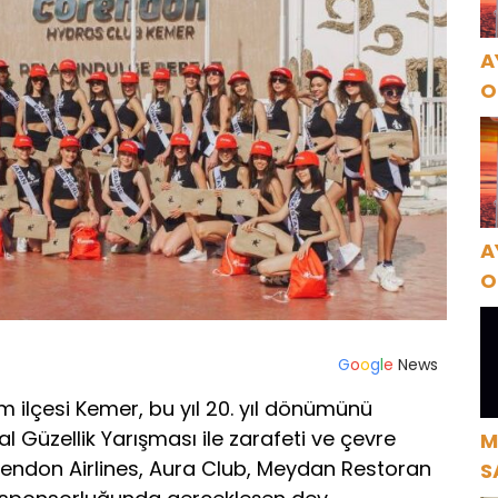
A
O
A
A
O
A
G
o
o
g
l
e
News
m ilçesi Kemer, bu yıl 20. yıl dönümünü
l Güzellik Yarışması ile zarafeti ve çevre
M
Corendon Airlines, Aura Club, Meydan Restoran
S