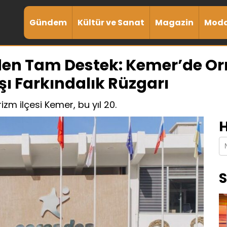
Gündem
Kültür ve Sanat
Magazin
Mod
rden Tam Destek: Kemer’de 
ı Farkındalık Rüzgarı
zm ilçesi Kemer, bu yıl 20.
H
S