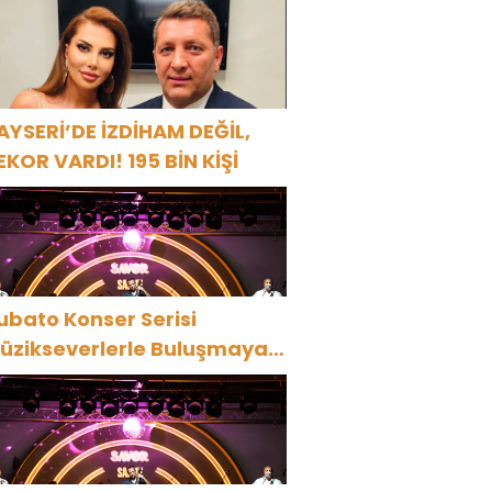
ARBİYE’DE BÜYÜK ALKIŞ
AYSERİ’DE İZDİHAM DEĞİL,
EKOR VARDI! 195 BİN KİŞİ
ubato Konser Serisi
üzikseverlerle Buluşmaya
evam Ediyor