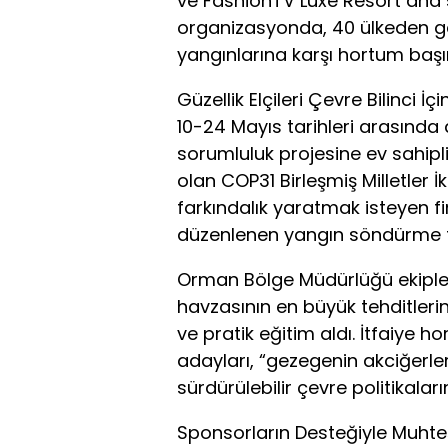
ve FashionTV Luxe Resort ana
organizasyonda, 40 ülkeden ge
yangınlarına karşı hortum başı
Güzellik Elçileri Çevre Bilinci İ
10-24 Mayıs tarihleri arasında
sorumluluk projesine ev sahipli
olan COP31 Birleşmiş Milletler İ
farkındalık yaratmak isteyen fi
düzenlenen yangın söndürme ta
Orman Bölge Müdürlüğü ekipleri
havzasının en büyük tehditlerin
ve pratik eğitim aldı. İtfaiye 
adayları, “gezegenin akciğerl
sürdürülebilir çevre politikala
Sponsorların Desteğiyle Muht