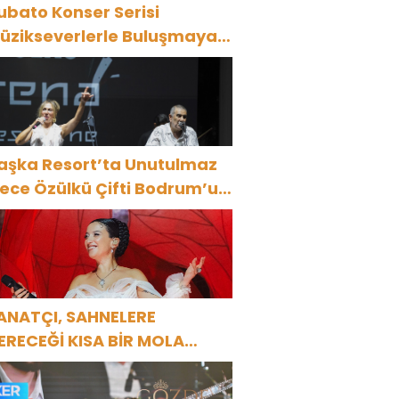
ubato Konser Serisi
üzikseverlerle Buluşmaya
evam Ediyor
aşka Resort’ta Unutulmaz
ülkü Çifti Bodrum’u
üyüledi
ANATÇI, SAHNELERE
ERECEĞİ KISA BİR MOLA
NCESİ 13 AĞUSTOS’TA SON
EZ HARBİYE’DE OLACAK!