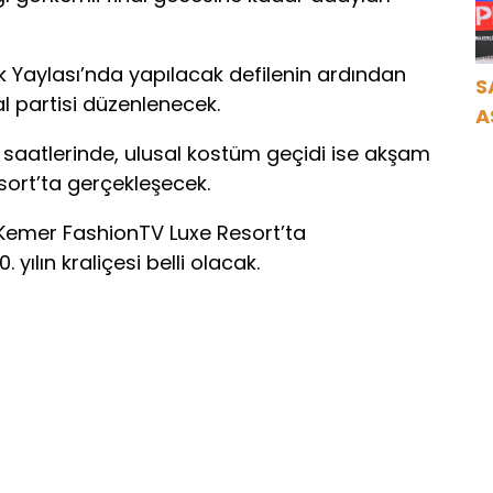
ık Yaylası’nda yapılacak defilenin ardından
S
 partisi düzenlenecek.
A
N
e saatlerinde, ulusal kostüm geçidi ise akşam
A
sort’ta gerçekleşecek.
O
Kemer FashionTV Luxe Resort’ta
yılın kraliçesi belli olacak.