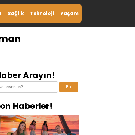
a
Sağlık
Teknoloji
Yaşam
Orman
aber Arayın!
Bul
on Haberler!