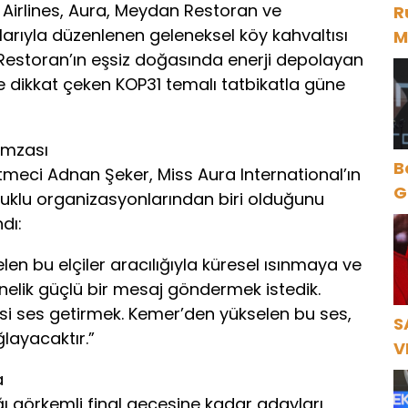
 Airlines, Aura, Meydan Restoran ve
R
larıyla düzenlenen geleneksel köy kahvaltısı
M
 Restoran’ın eşsiz doğasında enerji depolayan
D
ne dikkat çeken KOP31 temalı tatbikatla güne
 İmzası
B
tmeci Adnan Şeker, Miss Aura International’ın
Gece Öz
oluklu organizasyonlarından biri olduğunu
B
dı:
en bu elçiler aracılığıyla küresel ısınmaya ve
nelik güçlü bir mesaj göndermek istedik.
i ses getirmek. Kemer’den yükselen bu ses,
S
ğlayacaktır.”
V
Ö
a
K
ğı görkemli final gecesine kadar adayları