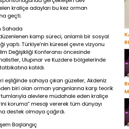
 sponsorluğunda gerçekleşen dev
H
len kraliçe adayları bu kez orman
na geçti.
çin Sahada
K
 düzenlenen kamp süreci, anlamlı bir sosyal
R
ği yaptı. Türkiye’nin küresel çevre vizyonu
klim Değişikliği Konferansı öncesinde
nalistler, Ulupınar ve Kuzdere bölgelerinde
tbikatına katıldı.
 eşliğinde sahaya çıkan güzeller, Akdeniz
R
den biri olan orman yangınlarına karşı teorik
M
hortumlarıyla alevlere müdahale eden kraliçe
D
erini koruma” mesajı vererek tüm dünyayı
rına destek olmaya çağırdı.
eşem Başlangıç