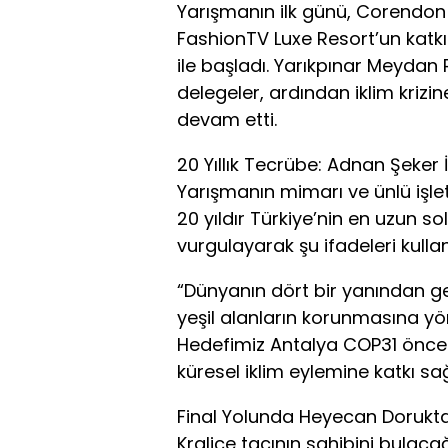
Yarışmanın ilk günü, Corendon
FashionTV Luxe Resort’un katkı
ile başladı. Yarıkpınar Meydan
delegeler, ardından iklim krizi
devam etti.
20 Yıllık Tecrübe: Adnan Şeker
Yarışmanın mimarı ve ünlü işle
20 yıldır Türkiye’nin en uzun s
vurgulayarak şu ifadeleri kullan
“Dünyanın dört bir yanından gel
yeşil alanların korunmasına yö
Hedefimiz Antalya COP31 önces
küresel iklim eylemine katkı sa
Final Yolunda Heyecan Dorukt
Kraliçe tacının sahibini bulaca