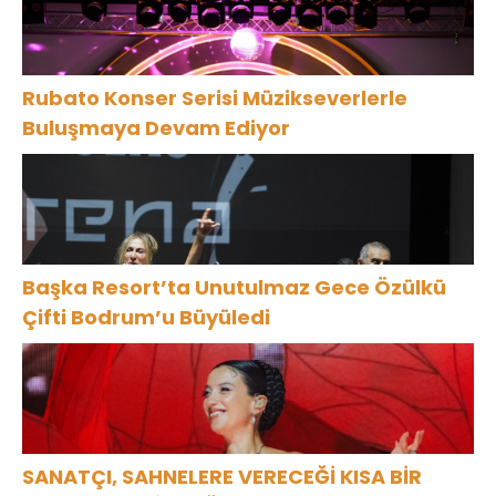
Rubato Konser Serisi Müzikseverlerle
Buluşmaya Devam Ediyor
Başka Resort’ta Unutulmaz Gece Özülkü
Çifti Bodrum’u Büyüledi
SANATÇI, SAHNELERE VERECEĞİ KISA BİR