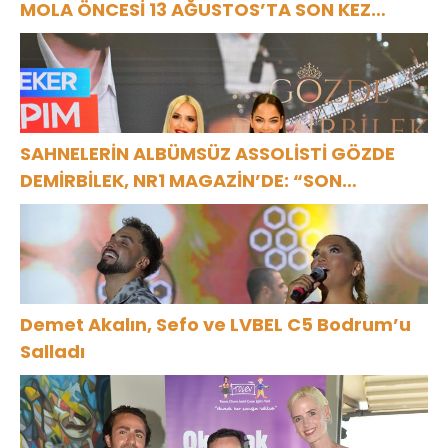
MOLA ÖNCESİ 13 AĞUSTOS’TA SON KEZ
HARBİYE’DE OLACAK!
SAHNELERİN ALBÜMSÜZ ASSOLİSTİ GÖZDE
DEMİRBİLEK, NR1 MAGAZİN’DE: “SON
ASSOLİST OLARAK VAR OLACAĞIM!”
Demet Akalın, Sefo ve LVBEL C5 Bodrum’u
Salladı