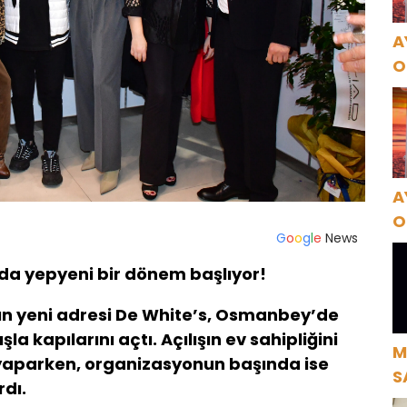
A
O
A
A
O
G
o
o
g
l
e
News
A
a yepyeni bir dönem başlıyor!
 yeni adresi De White’s, Osmanbey’de
la kapılarını açtı. Açılışın ev sahipliğini
M
 yaparken, organizasyonun başında ise
S
rdı.
H