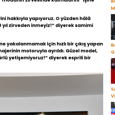
R
M
D
eyini hakkıyla yapıyoruz. O yüzden hâlâ
0 yıl zirveden inmeyiz!” diyerek samimi
ğine yakalanmamak için hızlı bir çıkış yapan
B
erinin motoruyla ayrıldı. Güzel model,
Gece Öz
rlü yetişemiyoruz!” diyerek esprili bir
B
S
V
Ö
K