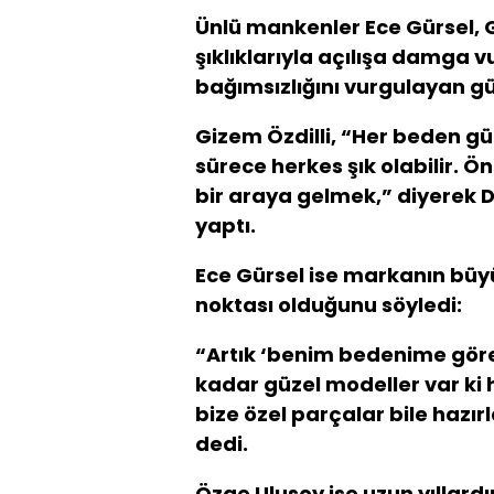
Ünlü mankenler Ece Gürsel, 
şıklıklarıyla açılışa damga 
bağımsızlığını vurgulayan gü
Gizem Özdilli, “Her beden gü
sürece herkes şık olabilir. Ö
bir araya gelmek,” diyerek D
yaptı.
Ece Gürsel ise markanın büy
noktası olduğunu söyledi:
“Artık ‘benim bedenime göre
kadar güzel modeller var ki 
bize özel parçalar bile hazır
dedi.
Özge Ulusoy ise uzun yıllard