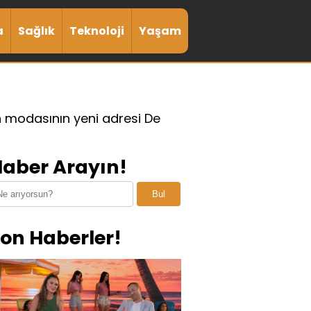
a
Sağlık
Teknoloji
Yaşam
modasının yeni adresi De
aber Arayın!
Bul
on Haberler!