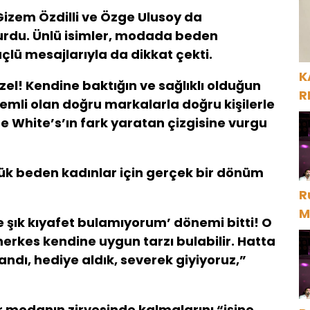
Gizem Özdilli ve Özge Ulusoy da
vurdu. Ünlü isimler, modada beden
çlü mesajlarıyla da dikkat çekti.
K
zel! Kendine baktığın ve sağlıklı olduğun
R
nemli olan doğru markalarla doğru kişilerle
e White’s’ın fark yaratan çizgisine vurgu
ük beden kadınlar için gerçek bir dönüm
R
M
 şık kıyafet bulamıyorum’ dönemi bitti! O
D
herkes kendine uygun tarzı bulabilir. Hatta
landı, hediye aldık, severek giyiyoruz,”
ır modanın zirvesinde kalmalarını “işine