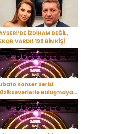
AYSERİ’DE İZDİHAM DEĞİL,
EKOR VARDI! 195 BİN KİŞİ
ubato Konser Serisi
üzikseverlerle Buluşmaya
evam Ediyor