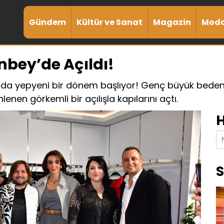
Gündem
Kültür ve Sanat
Magazin
Mod
bey’de Açıldı!
a yepyeni bir dönem başlıyor! Genç büyük beden 
nen görkemli bir açılışla kapılarını açtı.
H
S