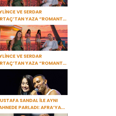
YLİNCE VE SERDAR
RTAÇ’TAN YAZA “ROMANTİK
ŞK” BOMBASI!
YLİNCE VE SERDAR
RTAÇ’TAN YAZA “ROMANTİK
ŞK” BOMBASI!
USTAFA SANDAL İLE AYNI
AHNEDE PARLADI: AFRA’YA
ARBİYE’DE BÜYÜK ALKIŞ