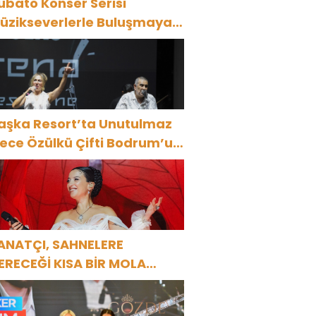
ubato Konser Serisi
üzikseverlerle Buluşmaya
evam Ediyor
aşka Resort’ta Unutulmaz
ülkü Çifti Bodrum’u
üyüledi
ANATÇI, SAHNELERE
ERECEĞİ KISA BİR MOLA
NCESİ 13 AĞUSTOS’TA SON
EZ HARBİYE’DE OLACAK!