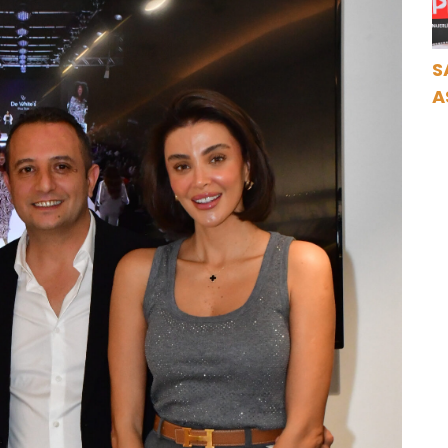
S
A
N
A
O