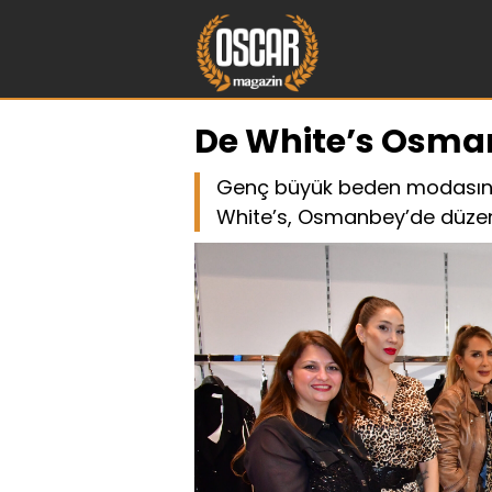
De White’s Osman
Genç büyük beden modasınd
White’s, Osmanbey’de düzenle