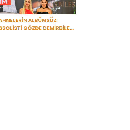
AHNELERİN ALBÜMSÜZ
SSOLİSTİ GÖZDE DEMİRBİLEK,
R1 MAGAZİN’DE: “SON
SSOLİST OLARAK VAR
LACAĞIM!”