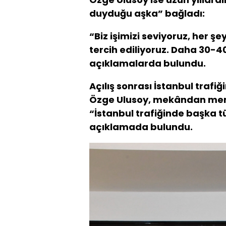
duyduğu aşka” bağladı:
“Biz işimizi seviyoruz, her ş
tercih ediliyoruz. Daha 30-4
açıklamalarda bulundu.
Açılış sonrası İstanbul trafi
Özge Ulusoy, mekândan menaj
“İstanbul trafiğinde başka tü
açıklamada bulundu.