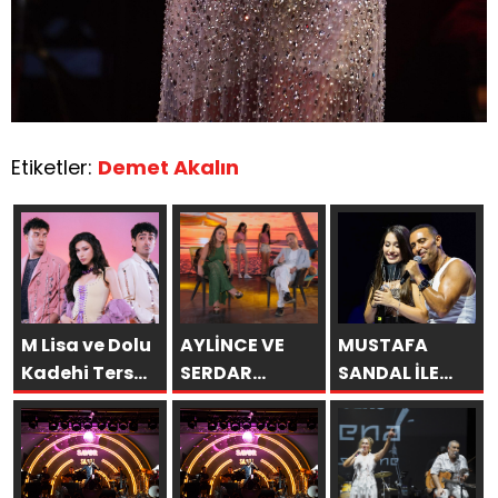
Etiketler:
Demet Akalın
M Lisa ve Dolu
AYLİNCE VE
MUSTAFA
Kadehi Ters
SERDAR
SANDAL İLE
Tut’tan Yeni İş
ORTAÇ’TAN
AYNI SAHNEDE
Birliği: “Vişne”
YAZA
PARLADI:
“ROMANTİK
AFRA’YA
AŞK”
HARBİYE’DE