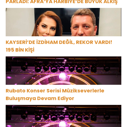
PARLADI: AFRA’YA HARBİYE’DE BÜYÜK ALKIŞ
KAYSERİ’DE İZDİHAM DEĞİL, REKOR VARDI!
195 BİN KİŞİ
Rubato Konser Serisi Müzikseverlerle
Buluşmaya Devam Ediyor