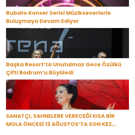
Rubato Konser Serisi Müzikseverlerle
Buluşmaya Devam Ediyor
Başka Resort’ta Unutulmaz Gece Özülkü
Çifti Bodrum’u Büyüledi
SANATÇI, SAHNELERE VERECEĞİ KISA BİR
MOLA ÖNCESİ 13 AĞUSTOS’TA SON KEZ
HARBİYE’DE OLACAK!