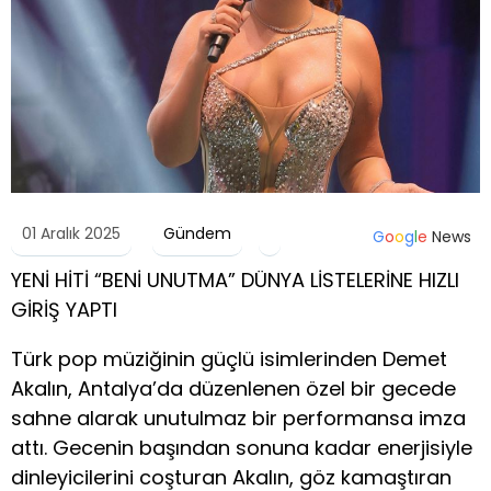
01 Aralık 2025
Gündem
G
o
o
g
l
e
News
YENİ HİTİ “BENİ UNUTMA” DÜNYA LİSTELERİNE HIZLI
GİRİŞ YAPTI
Türk pop müziğinin güçlü isimlerinden Demet
Akalın, Antalya’da düzenlenen özel bir gecede
sahne alarak unutulmaz bir performansa imza
attı. Gecenin başından sonuna kadar enerjisiyle
dinleyicilerini coşturan Akalın, göz kamaştıran