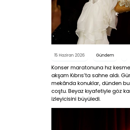
15 Haziran 2026
Gündem
Konser maratonuna hız kesme
akşam Kıbrıs’ta sahne aldı. G
mekânda konuklar, dünden bugü
coştu. Beyaz kıyafetiyle göz k
izleyicisini büyüledi.