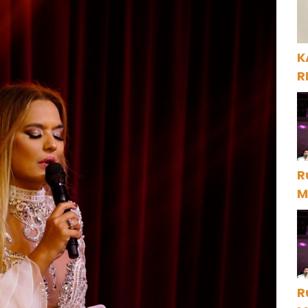
K
R
R
M
D
R