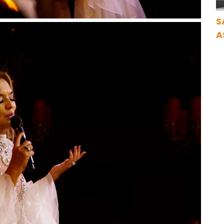
S
A
N
A
O