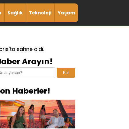
a
Sağlık
Teknoloji
Yaşam
ıs’ta sahne aldı.
aber Arayın!
Bul
on Haberler!