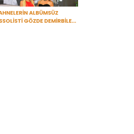
AHNELERİN ALBÜMSÜZ
SSOLİSTİ GÖZDE DEMİRBİLEK,
R1 MAGAZİN’DE: “SON
SSOLİST OLARAK VAR
LACAĞIM!”