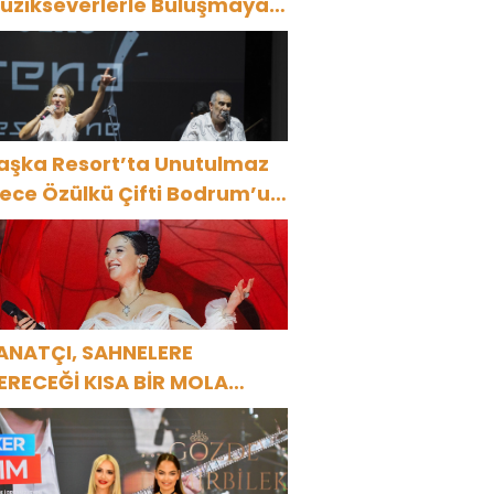
üzikseverlerle Buluşmaya
evam Ediyor
aşka Resort’ta Unutulmaz
ülkü Çifti Bodrum’u
üyüledi
ANATÇI, SAHNELERE
ERECEĞİ KISA BİR MOLA
NCESİ 13 AĞUSTOS’TA SON
EZ HARBİYE’DE OLACAK!