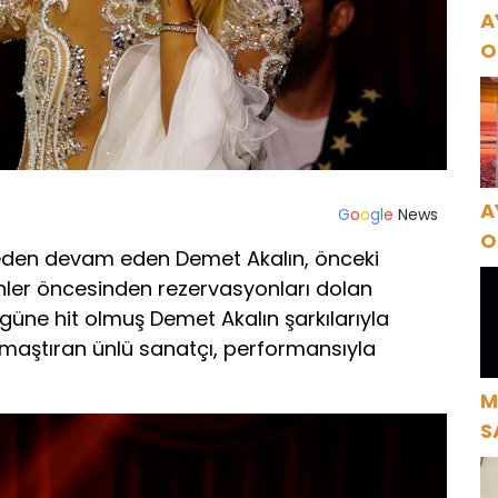
A
O
A
A
G
o
o
g
l
e
News
O
den devam eden Demet Akalın, önceki
A
ünler öncesinden rezervasyonları dolan
ne hit olmuş Demet Akalın şarkılarıyla
amaştıran ünlü sanatçı, performansıyla
M
S
H