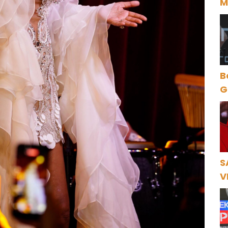
M
D
B
Gece Öz
B
S
V
Ö
K