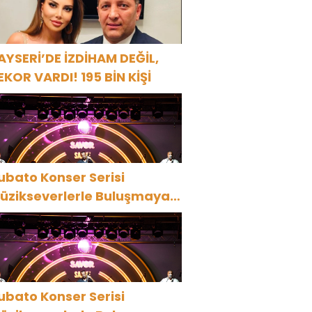
AYSERİ’DE İZDİHAM DEĞİL,
EKOR VARDI! 195 BİN KİŞİ
ubato Konser Serisi
üzikseverlerle Buluşmaya
evam Ediyor
ubato Konser Serisi