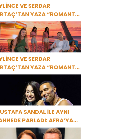
YLİNCE VE SERDAR
RTAÇ’TAN YAZA “ROMANTİK
ŞK” BOMBASI!
YLİNCE VE SERDAR
RTAÇ’TAN YAZA “ROMANTİK
ŞK” BOMBASI!
USTAFA SANDAL İLE AYNI
AHNEDE PARLADI: AFRA’YA
ARBİYE’DE BÜYÜK ALKIŞ