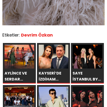
Etiketler:
Devrim Özkan
AYLİNCE VE
KAYSERİ’DE
SAYE
SERDAR
İZDİHAM
İSTANBUL BY
ORTAÇ’TAN
DEĞİL, REKOR
ARAKİ
YAZA
VARDI! 195 BİN
GÖRKEMLİ BİR
“ROMANTİK
KİŞİ
AÇILIŞLA
AŞK”
KAPILARINI