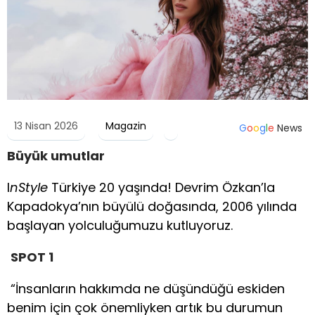
13 Nisan 2026
Magazin
G
o
o
g
l
e
News
Büyük umutlar
I
nStyle
Türkiye 20 yaşında! Devrim Özkan’la
Kapadokya’nın büyülü doğasında, 2006 yılında
başlayan yolculuğumuzu kutluyoruz.
SPOT 1
“İnsanların hakkımda ne düşündüğü eskiden
benim için çok önemliyken artık bu durumun