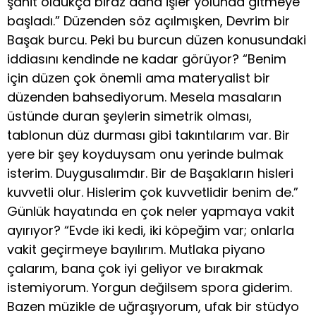
şahit oldukça biraz daha işler yolunda gitmeye
başladı.” Düzenden söz açılmışken, Devrim bir
Başak burcu. Peki bu burcun düzen konusundaki
iddiasını kendinde ne kadar görüyor? “Benim
için düzen çok önemli ama materyalist bir
düzenden bahsediyorum. Mesela masaların
üstünde duran şeylerin simetrik olması,
tablonun düz durması gibi takıntılarım var. Bir
yere bir şey koyduysam onu yerinde bulmak
isterim. Duygusalımdır. Bir de Başakların hisleri
kuvvetli olur. Hislerim çok kuvvetlidir benim de.”
Günlük hayatında en çok neler yapmaya vakit
ayırıyor? “Evde iki kedi, iki köpeğim var; onlarla
vakit geçirmeye bayılırım. Mutlaka piyano
çalarım, bana çok iyi geliyor ve bırakmak
istemiyorum. Yorgun değilsem spora giderim.
Bazen müzikle de uğraşıyorum, ufak bir stüdyo