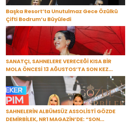
Başka Resort’ta Unutulmaz Gece Özülkü
Çifti Bodrum’u Büyüledi
SANATÇI, SAHNELERE VERECEĞİ KISA BİR
MOLA ÖNCESİ 13 AĞUSTOS’TA SON KEZ
HARBİYE’DE OLACAK!
SAHNELERİN ALBÜMSÜZ ASSOLİSTİ GÖZDE
DEMİRBİLEK, NR1 MAGAZİN’DE: “SON
ASSOLİST OLARAK VAR OLACAĞIM!”