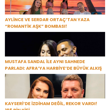
AYLİNCE VE SERDAR ORTAÇ’TAN YAZA
“ROMANTİK AŞK” BOMBASI!
MUSTAFA SANDAL İLE AYNI SAHNEDE
PARLADI: AFRA’YA HARBİYE’DE BÜYÜK ALKIŞ
KAYSERİ’DE İZDİHAM DEĞİL, REKOR VARDI!