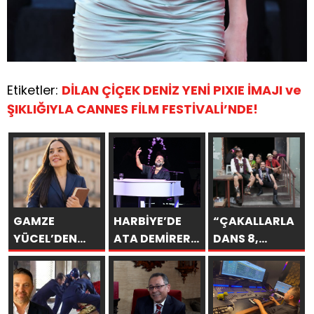
Etiketler:
DİLAN ÇİÇEK DENİZ YENİ PIXIE İMAJI ve
ŞIKLIĞIYLA CANNES FİLM FESTİVALİ’NDE!
GAMZE
HARBİYE’DE
“ÇAKALLARLA
YÜCEL’DEN
ATA DEMİRER
DANS 8,
SEVGİYE
GAZİNOSU VE
SERİNİN EN
BİLİMSEL BAKIŞ
BİNLERCE
KOMİK
KAHKAHA
FİLMLERİNDEN
BİRİ OLUYOR”