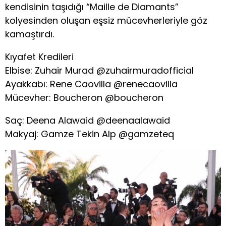
kendisinin taşıdığı “Maille de Diamants”
kolyesinden oluşan eşsiz mücevherleriyle göz
kamaştırdı.
Kıyafet Kredileri
Elbise: Zuhair Murad @zuhairmuradofficial
Ayakkabı: Rene Caovilla @renecaovilla
Mücevher: Boucheron @boucheron
Saç: Deena Alawaid @deenaalawaid
Makyaj: Gamze Tekin Alp @gamzeteq