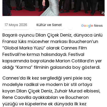
17 Mayıs 2026
Kültür ve Sanat
G
o
o
g
l
e
News
Başarılı oyuncu Dilan Çiçek Deniz, dünyaca ünlü
Fransız lüks mücevher markası Boucheron’un
“Global Marka Yüzü” olarak Cannes Film
Festivali’ne kırmızı halısındaydı. Festival
kapsamında başrolünde Marion Cotillard’ın yer
aldığı “Karma” filminin galasında boy gösterdi.
Cannes’da ilk kez sergilediği yeni pixie saç
modeliyle radikal ve modern bir stil ortaya
koyan Dilan Çiçek Deniz, Zuhair Murad elbisesi,
Rene Caovilla ayakkabıları ve Boucheron
yüzüğü ve küpelerine ek dünyada ilk kez