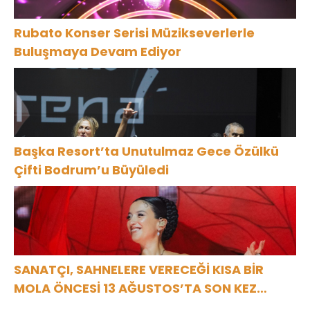
Rubato Konser Serisi Müzikseverlerle
Buluşmaya Devam Ediyor
Başka Resort’ta Unutulmaz Gece Özülkü
Çifti Bodrum’u Büyüledi
SANATÇI, SAHNELERE VERECEĞİ KISA BİR
MOLA ÖNCESİ 13 AĞUSTOS’TA SON KEZ
HARBİYE’DE OLACAK!