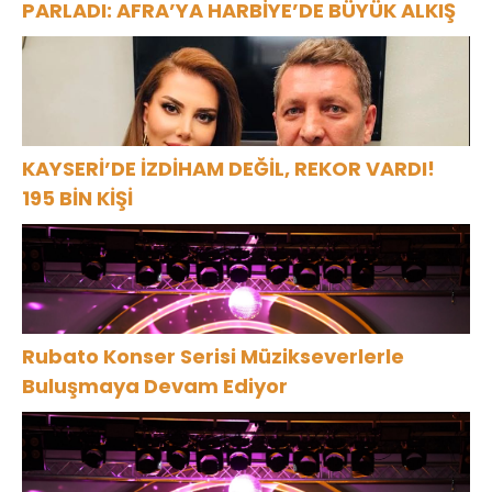
PARLADI: AFRA’YA HARBİYE’DE BÜYÜK ALKIŞ
KAYSERİ’DE İZDİHAM DEĞİL, REKOR VARDI!
195 BİN KİŞİ
Rubato Konser Serisi Müzikseverlerle
Buluşmaya Devam Ediyor