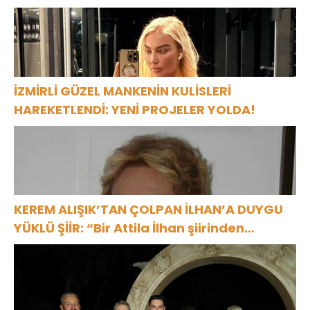
İZMİRLİ GÜZEL MANKENİN KULİSLERİ
HAREKETLENDİ: YENİ PROJELER YOLDA!
KEREM ALIŞIK’TAN ÇOLPAN İLHAN’A DUYGU
YÜKLÜ ŞİİR: “Bir Attila İlhan şiirinden
çıkmıştı sanki”