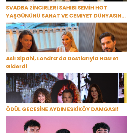
SVADBA ZİNCİRLERİ SAHİBİ SEMİH HOT
YAŞGÜNÜNÜ SANAT VE CEMİYET DÜNYASININ
ÜNLÜ İSİMLERİYLE KUTLADI!
Aslı Sipahi, Londra’da Dostlarıyla Hasret
Giderdi
ÖDÜL GECESİNE AYDIN ESKİKÖY DAMGASI!