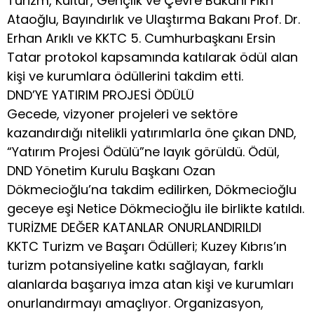
Turizm, Kültür, Gençlik ve Çevre Bakanı Fikri
Ataoğlu, Bayındırlık ve Ulaştırma Bakanı Prof. Dr.
Erhan Arıklı ve KKTC 5. Cumhurbaşkanı Ersin
Tatar protokol kapsamında katılarak ödül alan
kişi ve kurumlara ödüllerini takdim etti.
DND’YE YATIRIM PROJESİ ÖDÜLÜ
Gecede, vizyoner projeleri ve sektöre
kazandırdığı nitelikli yatırımlarla öne çıkan DND,
“Yatırım Projesi Ödülü”ne layık görüldü. Ödül,
DND Yönetim Kurulu Başkanı Ozan
Dökmecioğlu’na takdim edilirken, Dökmecioğlu
geceye eşi Netice Dökmecioğlu ile birlikte katıldı.
TURİZME DEĞER KATANLAR ONURLANDIRILDI
KKTC Turizm ve Başarı Ödülleri; Kuzey Kıbrıs’ın
turizm potansiyeline katkı sağlayan, farklı
alanlarda başarıya imza atan kişi ve kurumları
onurlandırmayı amaçlıyor. Organizasyon,