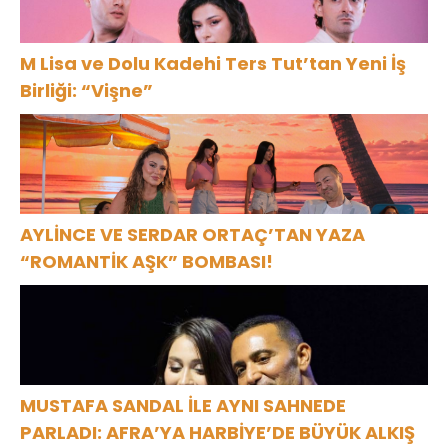
M Lisa ve Dolu Kadehi Ters Tut’tan Yeni İş
Birliği: “Vişne”
AYLİNCE VE SERDAR ORTAÇ’TAN YAZA
“ROMANTİK AŞK” BOMBASI!
MUSTAFA SANDAL İLE AYNI SAHNEDE
PARLADI: AFRA’YA HARBİYE’DE BÜYÜK ALKIŞ