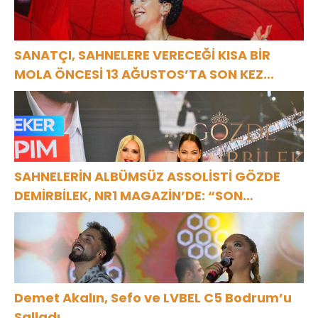
SANATÇI, SAHNELERE VERECEĞİ KISA BİR
MOLA ÖNCESİ 13 AĞUSTOS’TA SON KEZ
HARBİYE’DE OLACAK!
SAHNELERİN ALBÜMSÜZ ASSOLİSTİ GÖZDE
DEMİRBİLEK, NR1 MAGAZİN’DE: “SON
ASSOLİST OLARAK VAR OLACAĞIM!”
Demet Akalın, Sefo ve LVBEL C5 Bodrum’u
Salladı