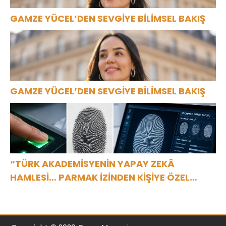
GAMZE YÜCEL’DEN SEVGİYE BİLİMSEL BAKIŞ
GAMZE YÜCEL’DEN SEVGİYE BİLİMSEL BAKIŞ
“TÜRK AKADEMİSYENİN YAPAY ZEKÂ
HAMLESİ… PARMAK İZİNDEN KİŞİYE ÖZEL
ANALİZ”