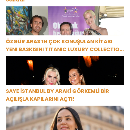
ÖZGÜR ARAS’IN ÇOK KONUŞULAN KİTABI
YENI BASKISINI TITANIC LUXURY COLLECTION
BODRUM’DA KUTLADI
SAYE İSTANBUL BY ARAKİ GÖRKEMLİ BİR
AÇILIŞLA KAPILARINI AÇTI!