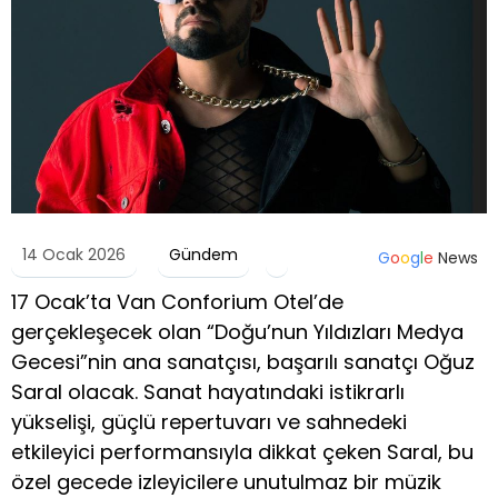
14 Ocak 2026
Gündem
G
o
o
g
l
e
News
17 Ocak’ta Van Conforium Otel’de
gerçekleşecek olan “Doğu’nun Yıldızları Medya
Gecesi”nin ana sanatçısı, başarılı sanatçı Oğuz
Saral olacak. Sanat hayatındaki istikrarlı
yükselişi, güçlü repertuvarı ve sahnedeki
etkileyici performansıyla dikkat çeken Saral, bu
özel gecede izleyicilere unutulmaz bir müzik