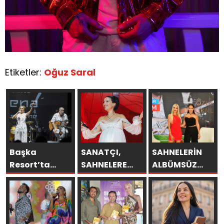
Etiketler:
Oğuz Saral
Başka
SANATÇI,
SAHNELERİN
Resort’ta
SAHNELERE
ALBÜMSÜZ
Unutulmaz
VERECEĞİ KISA
ASSOLİSTİ
Gece Özülkü
BİR MOLA
GÖZDE
Çifti
ÖNCESİ 13
DEMİRBİLEK,
Bodrum’u
AĞUSTOS’TA
NR1