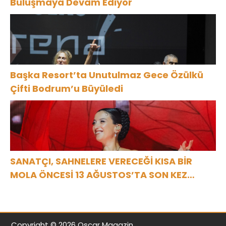
Buluşmaya Devam Ediyor
Başka Resort’ta Unutulmaz Gece Özülkü
Çifti Bodrum’u Büyüledi
SANATÇI, SAHNELERE VERECEĞİ KISA BİR
MOLA ÖNCESİ 13 AĞUSTOS’TA SON KEZ
HARBİYE’DE OLACAK!
Copyright © 2026 Oscar Magazin