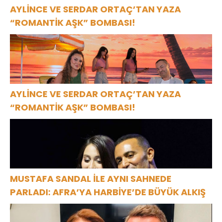
AYLİNCE VE SERDAR ORTAÇ’TAN YAZA
“ROMANTİK AŞK” BOMBASI!
AYLİNCE VE SERDAR ORTAÇ’TAN YAZA
“ROMANTİK AŞK” BOMBASI!
MUSTAFA SANDAL İLE AYNI SAHNEDE
PARLADI: AFRA’YA HARBİYE’DE BÜYÜK ALKIŞ