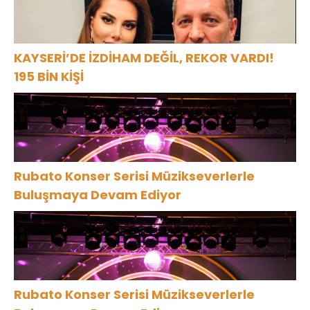
KAYSERİ’DE İZDİHAM DEĞİL, REKOR VARDI!
195 BİN KİŞİ
Rubato Konser Serisi Müzikseverlerle
Buluşmaya Devam Ediyor
Rubato Konser Serisi Müzikseverlerle