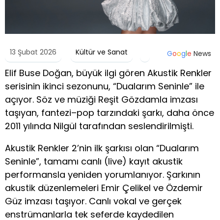
13 Şubat 2026
Kültür ve Sanat
G
o
o
g
l
e
News
Elif Buse Doğan, büyük ilgi gören Akustik Renkler
serisinin ikinci sezonunu, “Dualarım Seninle” ile
açıyor. Söz ve müziği Reşit Gözdamla imzası
taşıyan, fantezi–pop tarzındaki şarkı, daha önce
2011 yılında Nilgül tarafından seslendirilmişti.
Akustik Renkler 2’nin ilk şarkısı olan “Dualarım
Seninle”, tamamı canlı (live) kayıt akustik
performansla yeniden yorumlanıyor. Şarkının
akustik düzenlemeleri Emir Çelikel ve Özdemir
Güz imzası taşıyor. Canlı vokal ve gerçek
enstrümanlarla tek seferde kaydedilen