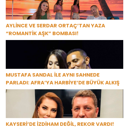
AYLİNCE VE SERDAR ORTAÇ’TAN YAZA
“ROMANTİK AŞK” BOMBASI!
MUSTAFA SANDAL İLE AYNI SAHNEDE
PARLADI: AFRA’YA HARBİYE’DE BÜYÜK ALKIŞ
KAYSERİ’DE İZDİHAM DEĞİL, REKOR VARDI!