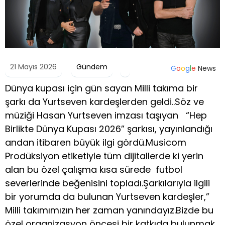
21 Mayıs 2026
Gündem
G
o
o
g
l
e
News
Dünya kupası için gün sayan Milli takıma bir
şarkı da Yurtseven kardeşlerden geldi..Söz ve
müziği Hasan Yurtseven imzası taşıyan “Hep
Birlikte Dünya Kupası 2026” şarkısı, yayınlandığı
andan itibaren büyük ilgi gördü.Musicom
Prodüksiyon etiketiyle tüm dijitallerde ki yerin
alan bu özel çalışma kısa sürede futbol
severlerinde beğenisini topladı.Şarkılarıyla ilgili
bir yorumda da bulunan Yurtseven kardeşler,”
Milli takımımızın her zaman yanındayız.Bizde bu
özel organizasyon öncesi bir katkıda bulunmak