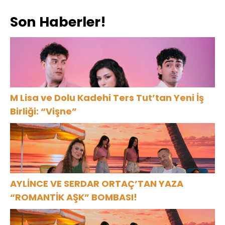
Büyüledi
Son Haberler!
M Lisa ve Dolu Kadehi Ters Tut’tan Yeni İş
Birliği: “Vişne”
AYLİNCE VE SERDAR ORTAÇ’TAN YAZA
“ROMANTİK AŞK” BOMBASI!