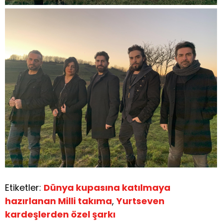
Etiketler:
Dünya kupasına katılmaya
hazırlanan Milli takıma
,
Yurtseven
kardeşlerden özel şarkı