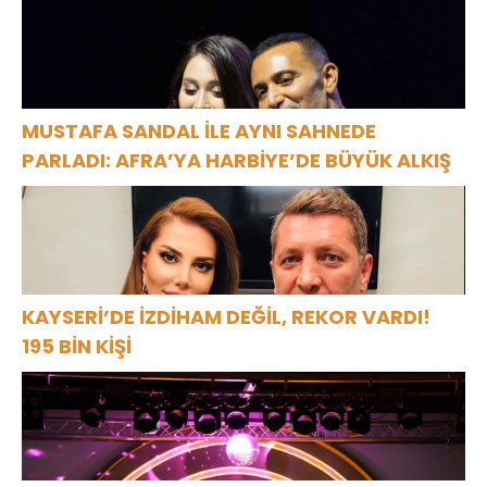
MUSTAFA SANDAL İLE AYNI SAHNEDE
PARLADI: AFRA’YA HARBİYE’DE BÜYÜK ALKIŞ
KAYSERİ’DE İZDİHAM DEĞİL, REKOR VARDI!
195 BİN KİŞİ