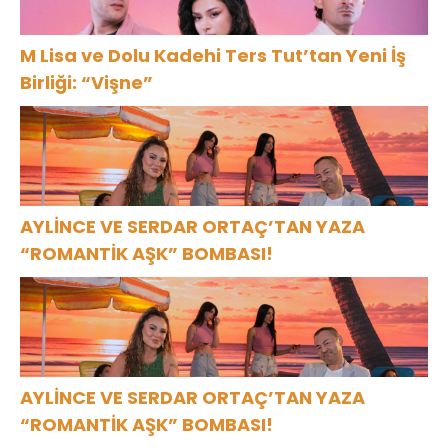
M Lisa ve Dolu Kadehi Ters Tut’tan Yeni İş
Birliği: “Vişne”
AYLİNCE VE SERDAR ORTAÇ’TAN YAZA
“ROMANTİK AŞK” BOMBASI!
AYLİNCE VE SERDAR ORTAÇ’TAN YAZA
“ROMANTİK AŞK” BOMBASI!