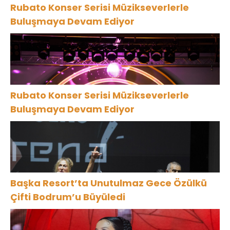
Rubato Konser Serisi Müzikseverlerle
Buluşmaya Devam Ediyor
Rubato Konser Serisi Müzikseverlerle
Buluşmaya Devam Ediyor
Başka Resort’ta Unutulmaz Gece Özülkü
Çifti Bodrum’u Büyüledi