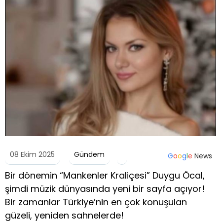
08 Ekim 2025
Gündem
G
o
o
g
l
e
News
Bir dönemin “Mankenler Kraliçesi” Duygu Öcal,
şimdi müzik dünyasında yeni bir sayfa açıyor!
Bir zamanlar Türkiye’nin en çok konuşulan
güzeli, yeniden sahnelerde!