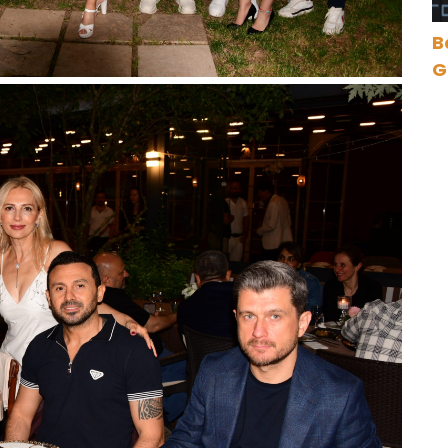
B
Gece Öz
B