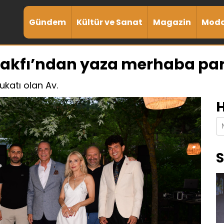
Gündem
Kültür ve Sanat
Magazin
Mod
akfı’ndan yaza merhaba part
ukatı olan Av.
H
S