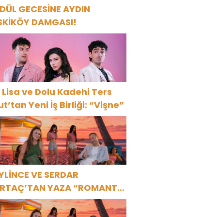
DÜL GECESİNE AYDIN
SKİKÖY DAMGASI!
 Lisa ve Dolu Kadehi Ters
ut’tan Yeni İş Birliği: “Vişne”
YLİNCE VE SERDAR
RTAÇ’TAN YAZA “ROMANTİK
ŞK” BOMBASI!