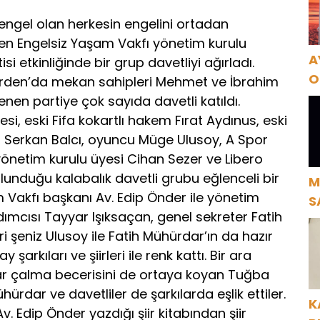
engel olan herkesin engelini ortadan
n Engelsiz Yaşam Vakfı yönetim kurulu
A
i etkinliğinde bir grup davetliyi ağırladı.
O
arden’da mekan sahipleri Mehmet ve İbrahim
A
enen partiye çok sayıda davetli katıldı.
, eski Fifa kokartlı hakem Fırat Aydınus, eski
, Serkan Balcı, oyuncu Müge Ulusoy, A Spor
 yönetim kurulu üyesi Cihan Sezer ve Libero
unduğu kalabalık davetli grubu eğlenceli bir
M
m Vakfı başkanı Av. Edip Önder ile yönetim
S
ımcısı Tayyar Işıksaçan, genel sekreter Fatih
H
i şeniz Ulusoy ile Fatih Mühürdar’ın da hazır
rkıları ve şiirleri ile renk kattı. Bir ara
tar çalma becerisini de ortaya koyan Tuğba
ürdar ve davetliler de şarkılarda eşlik ettiler.
K
. Edip Önder yazdığı şiir kitabından şiir