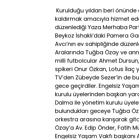
Kurulduğu yıldan beri önünde 
kaldırmak amacıyla hizmet ede
düzenlediği Yaza Merhaba Partis
Beykoz İshaklı’daki Pamera G
Avcı’nın ev sahipliğinde düzenl
Aralarında Tuğba Özay ve annesi
milli futbolcular Ahmet Dursun
spikeri Onur Özkan, Lotus İlaç
TV’den Zübeyde Sezer’in de bul
gece geçirdiler. Engelsiz Yaşa
kurulu üyelerinden başkan yard
Dalma ile yönetim kurulu üyeler
bulundukları geceye Tuğba Özay şa
orkestra arasına karışarak gi
Özay’a Av. Edip Önder, Fatih Müh
Engelsiz Yaşam Vakfı başkanı Av