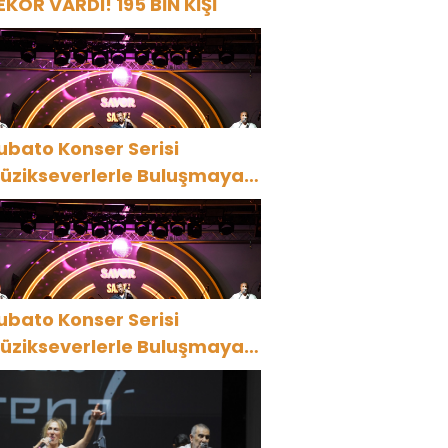
EKOR VARDI! 195 BİN KİŞİ
ubato Konser Serisi
üzikseverlerle Buluşmaya
evam Ediyor
ubato Konser Serisi
üzikseverlerle Buluşmaya
evam Ediyor