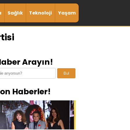
a
Sağlık
Teknoloji
Yaşam
isi
aber Arayın!
Bul
on Haberler!