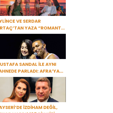
YLİNCE VE SERDAR
RTAÇ’TAN YAZA “ROMANTİK
ŞK” BOMBASI!
USTAFA SANDAL İLE AYNI
AHNEDE PARLADI: AFRA’YA
ARBİYE’DE BÜYÜK ALKIŞ
AYSERİ’DE İZDİHAM DEĞİL,