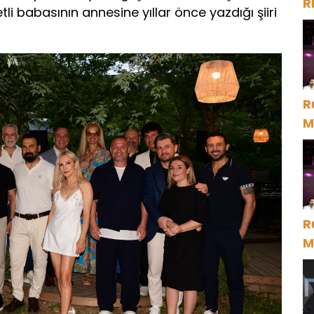
R
 babasının annesine yıllar önce yazdığı şiiri
R
M
D
R
M
D