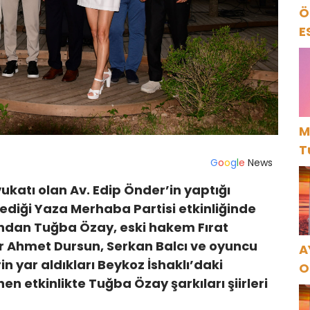
Ö
E
M
T
G
o
o
g
l
e
News
vukatı olan Av. Edip Önder’in yaptığı
ediği Yaza Merhaba Partisi etkinliğinde
arından Tuğba Özay, eski hakem Fırat
lar Ahmet Dursun, Serkan Balcı ve oyuncu
A
in yar aldıkları Beykoz İshaklı’daki
O
etkinlikte Tuğba Özay şarkıları şiirleri
A