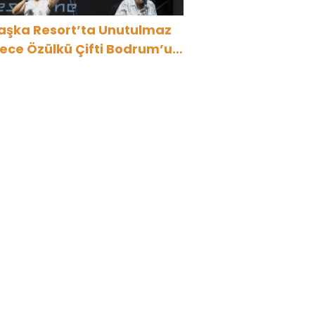
aşka Resort’ta Unutulmaz
ülkü Çifti Bodrum’u
üyüledi