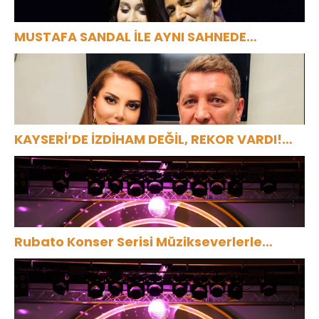
MUSTAFA SANDAL İLE AYNI SAHNEDE
PARLADI: AFRA’YA HARBİYE’DE BÜYÜK ALKIŞ
KAYSERİ’DE İZDİHAM DEĞİL, REKOR VARDI!
195 BİN KİŞİ
Rubato Konser Serisi Müzikseverlerle
Buluşmaya Devam Ediyor