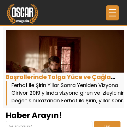
Başrollerinde Tolga Yüce ve Çağla
Şimşek’in yer aldığı film, yeniden
Ferhat ile Şirin Yıllar Sonra Yeniden Vizyona
Giriyor 2019 yılında vizyona giren ve izleyicinin
izleyiciyle buluşuyor
beğenisini kazanan Ferhat ile Şirin, yıllar sonra
yeniden beyaz perdeye dönüyor. Duygusal
Haber Arayın!
anlatımı ve gü...
Bul