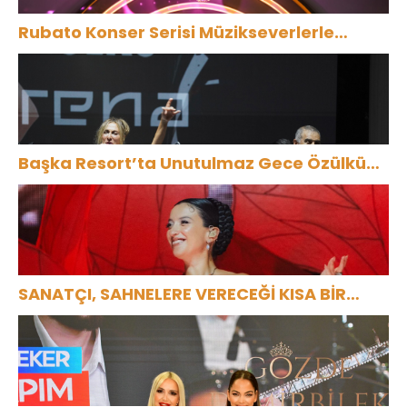
Rubato Konser Serisi Müzikseverlerle
Buluşmaya Devam Ediyor
Başka Resort’ta Unutulmaz Gece Özülkü
Çifti Bodrum’u Büyüledi
SANATÇI, SAHNELERE VERECEĞİ KISA BİR
MOLA ÖNCESİ 13 AĞUSTOS’TA SON KEZ
HARBİYE’DE OLACAK!