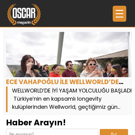
ECE VAHAPOĞLU İLE WELLWORLD’DE
NEFES VE YENİLENME
WELLWORLD’DE İYİ YAŞAM YOLCULUĞU BAŞLADI
Türkiye’nin en kapsamlı longevity
kulüplerinden Wellworld, geçtiğimiz gün
Şile’de Ece Vahapoğlu ile gerçekleştirdiği özel
Haber Arayın!
etkinlikle sağlıklı yaşam tutkunlar...
Bul