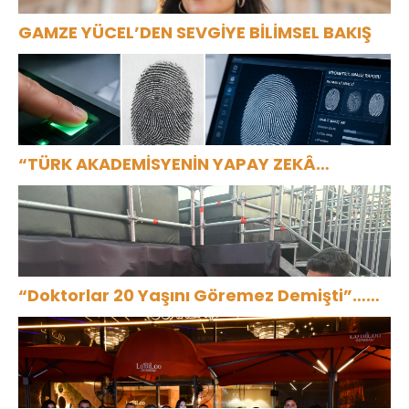
GAMZE YÜCEL’DEN SEVGİYE BİLİMSEL BAKIŞ
“TÜRK AKADEMİSYENİN YAPAY ZEKÂ
HAMLESİ… PARMAK İZİNDEN KİŞİYE ÖZEL
ANALİZ”
“Doktorlar 20 Yaşını Göremez Demişti”…
Ispartalı Çağlar Özyiğit’in Derya Bedavacı
Buluşması Duygulandırdı