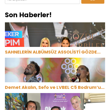
Son Haberler!
SAHNELERİN ALBÜMSÜZ ASSOLİSTİ GÖZDE
DEMİRBİLEK, NR1 MAGAZİN’DE: “SON
ASSOLİST OLARAK VAR OLACAĞIM!”
Demet Akalın, Sefo ve LVBEL C5 Bodrum’u
Salladı