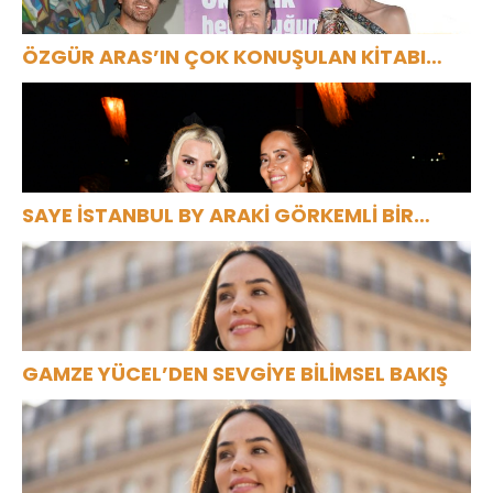
ÖZGÜR ARAS’IN ÇOK KONUŞULAN KİTABI
YENI BASKISINI TITANIC LUXURY COLLECTION
BODRUM’DA KUTLADI
SAYE İSTANBUL BY ARAKİ GÖRKEMLİ BİR
AÇILIŞLA KAPILARINI AÇTI!
GAMZE YÜCEL’DEN SEVGİYE BİLİMSEL BAKIŞ