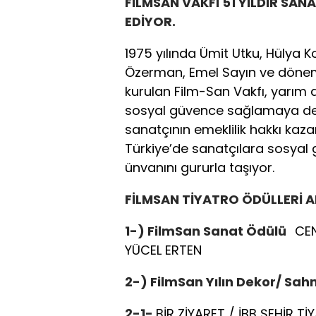
FİLMSAN VAKFI 51 YILDIR SAN
EDİYOR.
1975 yılında Ümit Utku, Hülya K
Özerman, Emel Sayın ve dönem
kurulan Film-San Vakfı, yarım
sosyal güvence sağlamaya de
sanatçının emeklilik hakkı kaz
Türkiye’de sanatçılara sosyal 
ünvanını gururla taşıyor.
FİLMSAN TİYATRO ÖDÜLLERİ 
1-) FilmSan Sanat Ödülü
CE
YÜCEL ERTEN
2-) FilmSan Yılın Dekor/ Sah
2-1-
BİR ZİYARET / İBB ŞEHİR T