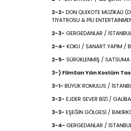
2-2-
DON QUIXOTE MÜZİKALİ (D
TİYATROSU & PİU ENTERTAINME
2-3-
GERGEDANLAR / İSTANBUL
2-4-
KOKU / SANART YAPIM /
2-5-
SÜRÜKLENMİŞ / SATSUMA S
3-) FilmSan Yılın Kostüm Ta
3-1-
BÜYÜK ROMULUS / İSTANB
3-2-
EJDER SEVER BİZİ / GALİB
3-3-
EŞEĞİN GÖLGESİ / BAKIRK
3-4-
GERGEDANLAR / İSTANBUL