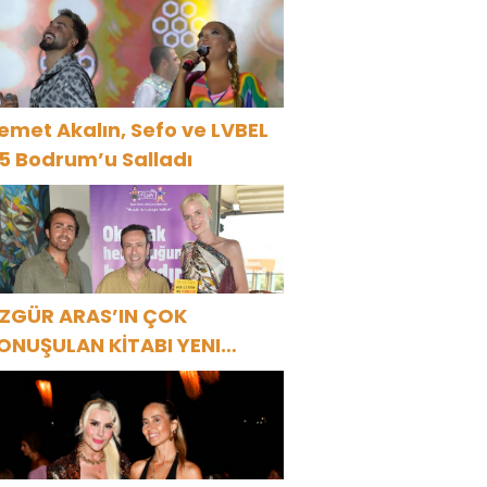
R1 MAGAZİN’DE: “SON
SSOLİST OLARAK VAR
LACAĞIM!”
emet Akalın, Sefo ve LVBEL
5 Bodrum’u Salladı
ZGÜR ARAS’IN ÇOK
ONUŞULAN KİTABI YENI
ASKISINI TITANIC LUXURY
OLLECTION BODRUM’DA
UTLADI