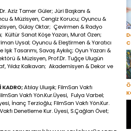
N
A
Dr. Aziz Tamer Güler; Jüri Başkanı &
O
ncu & Müzisyen, Cengiz Korucu; Oyuncu &
zisyen, Gülay Oktar; Çevirmen & Radyo
u; Kültür Sanat Köşe Yazarı, Murat Özen;
D
man Uysal; Oyuncu & Eleştirmen & Yaratıcı
C
 Işık Tasarımı, Savaş Aykılıç; Oyun Yazarı &
ektörü & Müzisyen, Prof.Dr. Tuğçe Ulugün
f, Yıldız Kalkavan; Akademisyen & Dekor ve
Ö
Rİ KADRO;
Atılay Uluışık; FilmSan Vakfı
K
ilmSan Vakfı Yön.Kur.Üyesi, Fulya Varbel;
B
si, İnanç Terzioğlu; FilmSan Vakfı Yön.Kur.
C
Vakfı Denetleme Kur. Üyesi, S.Çağlan Övet;
K