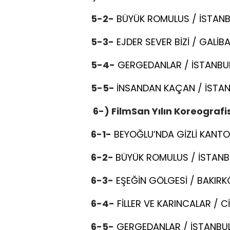
5-2-
BÜYÜK ROMULUS / İSTANB
5-3-
EJDER SEVER BİZİ / GALİ
5-4-
GERGEDANLAR / İSTANBUL
5-5-
İNSANDAN KAÇAN / İSTAN
6-) FilmSan Yılın Koreografis
6-1-
BEYOĞLU’NDA GİZLİ KANT
6-2-
BÜYÜK ROMULUS / İSTANBU
6-3-
EŞEĞİN GÖLGESİ / BAKIRK
6-4-
FİLLER VE KARINCALAR / 
6-5-
GERGEDANLAR / İSTANBUL