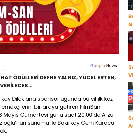
B
Gece Öz
B
G
o
o
g
l
e
News
S
V
NAT ÖDÜLLERİ DEFNE YALNIZ, YÜCEL ERTEN,
Ö
 VERİLECEK…
K
rköy Dilek ana sponsorluğunda bu yıl ilk kez
emekçilerini bir araya getiren FilmSan
l 23 Mayıs Cumartesi günü saat 20:00’de Arzu
S
rzioğlu’nun sunumu ile Bakırköy Cem Karaca
A
ek.