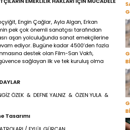
ATÇILARIN EMEKLİLİK HAKLARI İÇİN MÜCADELE
S
G
K
oçyiğit, Engin Çağlar, Ayla Algan, Erkan
in pek çok önemli sanatçısı tarafından
 asrı aşan yolculuğunda sanat emekçilerine
vam ediyor. Bugüne kadar 4500’den fazla
anmasına destek olan Film-San Vakfı,
G
güvence sağlayan ilk ve tek kuruluş olma
B
ADAYLAR
NGİZ ÖZEK & DEFNE YALNIZ & ÖZEN YULA &
G
B
ne Tasarımı
İYATROLARI / EYLÜL GÜRCAN