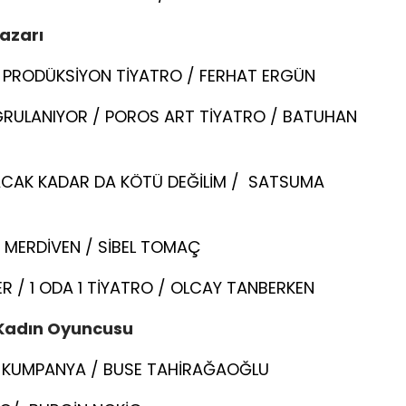
Yazarı
A PRODÜKSİYON TİYATRO / FERHAT ERGÜN
RULANIYOR / POROS ART TİYATRO / BATUHAN
TACAK KADAR DA KÖTÜ DEĞİLİM / SATSUMA
 MERDİVEN / SİBEL TOMAÇ
R / 1 ODA 1 TİYATRO / OLCAY TANBERKEN
 Kadın Oyuncusu
BA KUMPANYA / BUSE TAHİRAĞAOĞLU