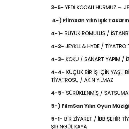
3-5-
YEDİ KOCALI HÜRMÜZ – J
4-) FilmSan Yılın Işık Tasarı
4-1-
BÜYÜK ROMULUS / İSTANBU
4-2-
JEYKLL & HYDE / TİYATRO 
4-3-
KOKU / SANART YAPIM / İ
4-4-
KÜÇÜK BİR İŞ İÇİN YAŞLI 
TİYATROSU / AKIN YILMAZ
4-5-
SÜRÜKLENMİŞ / SATSUMA 
5-) FilmSan Yılın Oyun Müziğ
5-1-
BİR ZİYARET / İBB ŞEHİR 
ŞİRİNGÜL KAYA