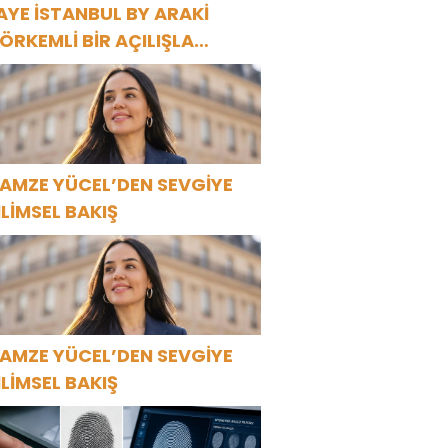
AYE İSTANBUL BY ARAKİ
ÖRKEMLİ BİR AÇILIŞLA
APILARINI AÇTI!
AMZE YÜCEL’DEN SEVGİYE
İLİMSEL BAKIŞ
AMZE YÜCEL’DEN SEVGİYE
İLİMSEL BAKIŞ