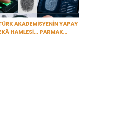
TÜRK AKADEMİSYENİN YAPAY
EKÂ HAMLESİ… PARMAK
ZİNDEN KİŞİYE ÖZEL ANALİZ”