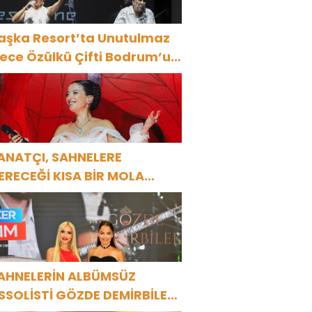
aşka Resort’ta Unutulmaz
ülkü Çifti Bodrum’u
üyüledi
ANATÇI, SAHNELERE
ERECEĞİ KISA BİR MOLA
NCESİ 13 AĞUSTOS’TA SON
EZ HARBİYE’DE OLACAK!
AHNELERİN ALBÜMSÜZ
SSOLİSTİ GÖZDE DEMİRBİLEK,