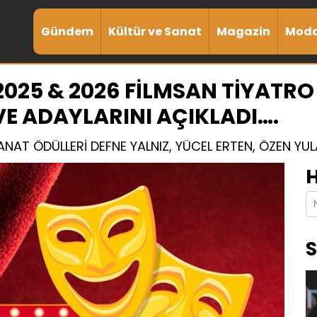
Gündem
Kültür ve Sanat
Magazin
Mod
2025 & 2026 FİLMSAN TİYATR
VE ADAYLARINI AÇIKLADI….
NAT ÖDÜLLERİ DEFNE YALNIZ, YÜCEL ERTEN, ÖZEN YULA
H
S