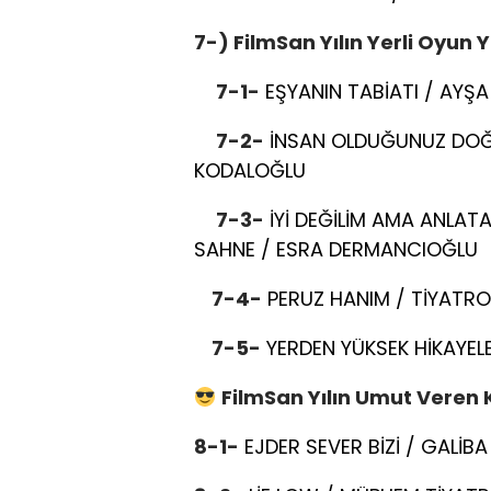
7-) FilmSan Yılın Yerli Oyun 
7-1-
EŞYANIN TABİATI / AYŞ
7-2-
İNSAN OLDUĞUNUZ DOĞ
KODALOĞLU
7-3-
İYİ DEĞİLİM AMA ANLA
SAHNE / ESRA DERMANCIOĞLU
7-4-
PERUZ HANIM / TİYATRO
7-5-
YERDEN YÜKSEK HİKAYELE
FilmSan Yılın Umut Veren
8-1-
EJDER SEVER BİZİ / GALİ