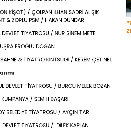
ON KİŞOT) / ÇOLPAN İLHAN SADRİ ALIŞIK
NT & ZORLU PSM / HAKAN DÜNDAR
“
Z
 DEVLET TİYATROSU / NUR SİNEM METE
İ
 BÜŞRA EROĞLU DOĞAN
AHNE & TİYATRO KİNTSUGİ / KEREM ÇETİNEL
sarımı
UL DEVLET TİYATROSU / BURCU MELEK BOZAN
A KUMPANYA / SEMİH BAŞARI
ÖY BELEDİYE TİYATROSU / AYÇIN TAR
 DEVLET TİYATROSU / DİLEK KAPLAN