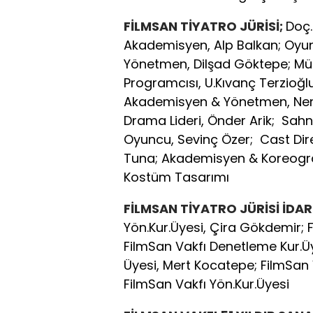
FİLMSAN TİYATRO JÜRİSİ;
Doç.
Akademisyen, Alp Balkan; Oyu
Yönetmen, Dilşad Göktepe; Mü
Programcısı, U.Kıvanç Terzioğl
Akademisyen & Yönetmen, Neri
Drama Lideri, Önder Arik; Sahne
Oyuncu, Sevinç Özer; Cast Dir
Tuna; Akademisyen & Koreogra
Kostüm Tasarımı
FİLMSAN TİYATRO JÜRİSİ İDA
Yön.Kur.Üyesi, Çira Gökdemir; F
FilmSan Vakfı Denetleme Kur.Üye
Üyesi, Mert Kocatepe; FilmSan 
FilmSan Vakfı Yön.Kur.Üyesi