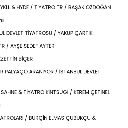
EYKLL & HYDE / TİYATRO TR / BAŞAK ÖZDOĞAN
mı
L DEVLET TİYATROSU / YAKUP ÇARTIK
TR / AYŞE SEDEF AYTER
ZZETTİN BİÇER
BİR PALYAÇO ARANIYOR / İSTANBUL DEVLET
SAHNE & TİYATRO KİNTSUGİ / KEREM ÇETİNEL
i
TİYATROLARI / BURÇİN ELMAS ÇUBUKÇU &