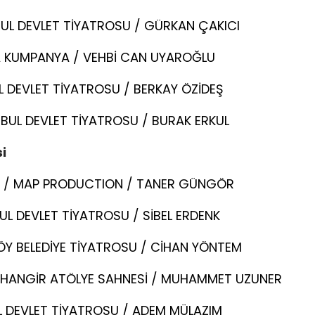
UL DEVLET TİYATROSU / GÜRKAN ÇAKICI
BA KUMPANYA / VEHBİ CAN UYAROĞLU
 DEVLET TİYATROSU / BERKAY ÖZİDEŞ
BUL DEVLET TİYATROSU / BURAK ERKUL
i
O / MAP PRODUCTION / TANER GÜNGÖR
L DEVLET TİYATROSU / SİBEL ERDENK
ÖY BELEDİYE TİYATROSU / CİHAN YÖNTEM
CİHANGİR ATÖLYE SAHNESİ / MUHAMMET UZUNER
 DEVLET TİYATROSU / ADEM MÜLAZIM