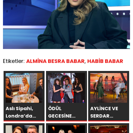
Etiketler:
ALMİNA BESRA BABAR
,
HABİB BABAR
Aslı Sipahi,
ÖDÜL
AYLİNCE VE
Londra’da
GECESİNE
SERDAR
Dostlarıyla
AYDIN
ORTAÇ’TAN
Hasret
ESKİKÖY
YAZA