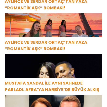
AYLİNCE VE SERDAR ORTAÇ’TAN YAZA
“ROMANTİK AŞK” BOMBASI!
AYLİNCE VE SERDAR ORTAÇ’TAN YAZA
“ROMANTİK AŞK” BOMBASI!
MUSTAFA SANDAL İLE AYNI SAHNEDE
PARLADI: AFRA’YA HARBİYE’DE BÜYÜK ALKIŞ