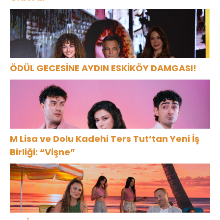
ÖDÜL GECESİNE AYDIN ESKİKÖY DAMGASI!
M Lisa ve Dolu Kadehi Ters Tut’tan Yeni İş
Birliği: “Vişne”