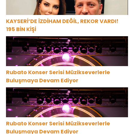
KAYSERİ’DE İZDİHAM DEĞİL, REKOR VARDI!
195 BİN KİŞİ
Rubato Konser Serisi Müzikseverlerle
Buluşmaya Devam Ediyor
Rubato Konser Serisi Müzikseverlerle
Buluşmaya Devam Ediyor