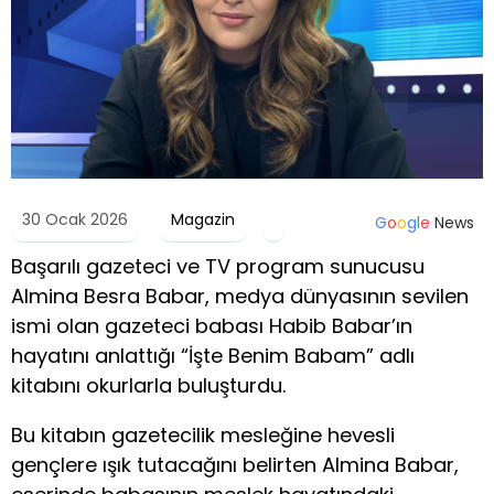
30 Ocak 2026
Magazin
G
o
o
g
l
e
News
Başarılı gazeteci ve TV program sunucusu
Almina Besra Babar, medya dünyasının sevilen
ismi olan gazeteci babası Habib Babar’ın
hayatını anlattığı “İşte Benim Babam” adlı
kitabını okurlarla buluşturdu.
Bu kitabın gazetecilik mesleğine hevesli
gençlere ışık tutacağını belirten Almina Babar,