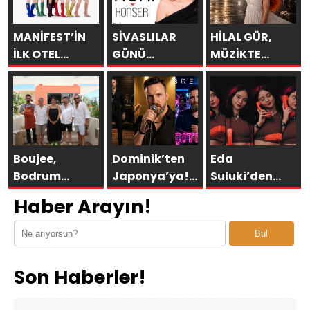
MANİFEST’İN
SİVASLILAR
HİLAL GÜR,
İLK OTEL
GÜNÜ
MÜZİKTE
KONSERİ 7
KUTLAMALARINDA
YARAYI
AĞUSTOS’TA
EBRU YAŞAR
SAKLAYAMAZSIN
ANTALYA’DA
RÜZGARI
ESECEK!
Boujee,
Dominik’ten
Eda
Bodrum
Japonya’ya!
Suluki’den
Asarlık’ta Gün
Bremen’in
Yeni Tekli:
Haber Arayın!
Batımının En
“ÇITLAT”ı 30’a
“Cevapsız
Şık Adresi
yakın ülkede!
Sorular”
Bul
Oldu
Son Haberler!