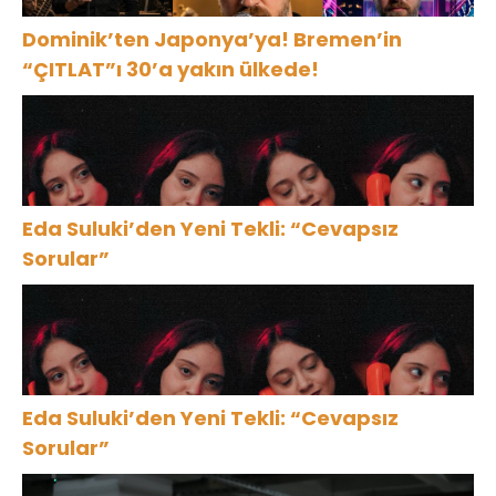
Dominik’ten Japonya’ya! Bremen’in
“ÇITLAT”ı 30’a yakın ülkede!
Eda Suluki’den Yeni Tekli: “Cevapsız
Sorular”
Eda Suluki’den Yeni Tekli: “Cevapsız
Sorular”