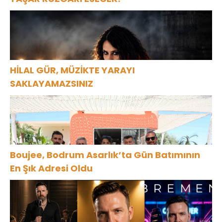
HİLAL GÜR, MÜZİKTE YARAYI
SAKLAYAMAZSINIZ
Boujee, Bodrum Asarlık’ta Gün Batımının
En Şık Adresi Oldu