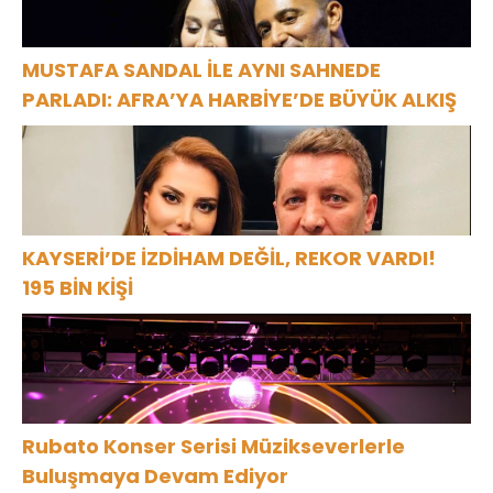
MUSTAFA SANDAL İLE AYNI SAHNEDE
PARLADI: AFRA’YA HARBİYE’DE BÜYÜK ALKIŞ
KAYSERİ’DE İZDİHAM DEĞİL, REKOR VARDI!
195 BİN KİŞİ
Rubato Konser Serisi Müzikseverlerle
Buluşmaya Devam Ediyor