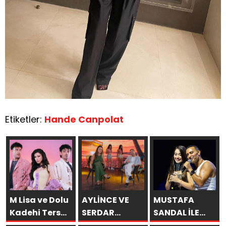
Etiketler:
Hande Canpolat
M Lisa ve Dolu
AYLİNCE VE
MUSTAFA
Kadehi Ters
SERDAR
SANDAL İLE
Tut’tan Yeni İş
ORTAÇ’TAN
AYNI SAHNEDE