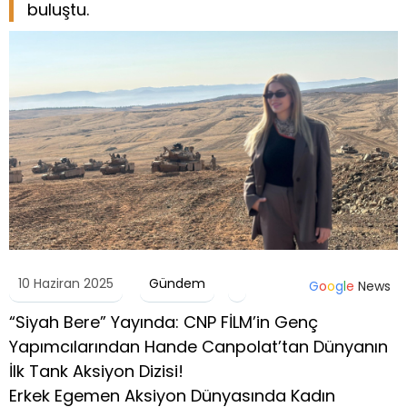
buluştu.
10 Haziran 2025
Gündem
G
o
o
g
l
e
News
“Siyah Bere” Yayında: CNP FİLM’in Genç
Yapımcılarından Hande Canpolat’tan Dünyanın
İlk Tank Aksiyon Dizisi!
Erkek Egemen Aksiyon Dünyasında Kadın