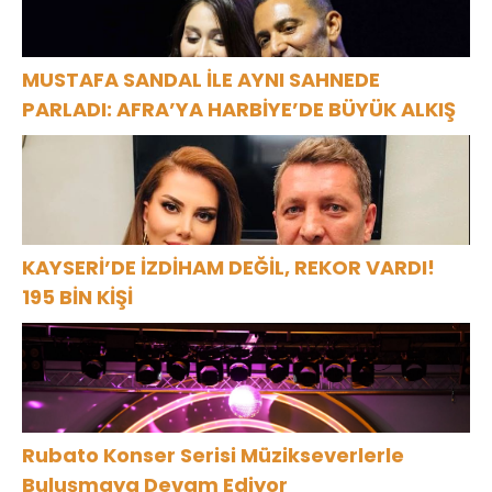
MUSTAFA SANDAL İLE AYNI SAHNEDE
PARLADI: AFRA’YA HARBİYE’DE BÜYÜK ALKIŞ
KAYSERİ’DE İZDİHAM DEĞİL, REKOR VARDI!
195 BİN KİŞİ
Rubato Konser Serisi Müzikseverlerle
Buluşmaya Devam Ediyor