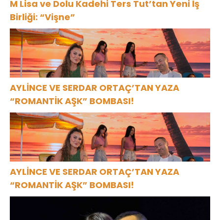
M Lisa ve Dolu Kadehi Ters Tut’tan Yeni İş
Birliği: “Vişne”
AYLİNCE VE SERDAR ORTAÇ’TAN YAZA
“ROMANTİK AŞK” BOMBASI!
AYLİNCE VE SERDAR ORTAÇ’TAN YAZA
“ROMANTİK AŞK” BOMBASI!