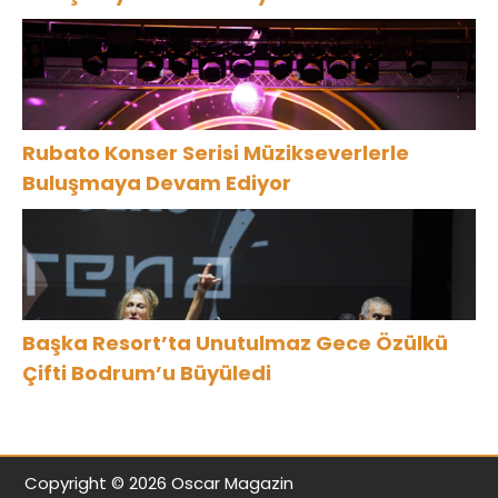
Rubato Konser Serisi Müzikseverlerle
Buluşmaya Devam Ediyor
Başka Resort’ta Unutulmaz Gece Özülkü
Çifti Bodrum’u Büyüledi
Copyright © 2026 Oscar Magazin