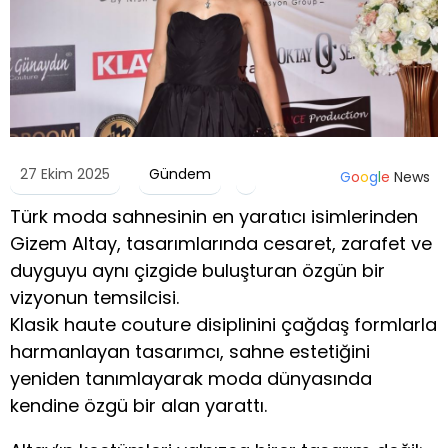
27 Ekim 2025
Gündem
G
o
o
g
l
e
News
Türk moda sahnesinin en yaratıcı isimlerinden
Gizem Altay, tasarımlarında cesaret, zarafet ve
duyguyu aynı çizgide buluşturan özgün bir
vizyonun temsilcisi.
Klasik haute couture disiplinini çağdaş formlarla
harmanlayan tasarımcı, sahne estetiğini
yeniden tanımlayarak moda dünyasında
kendine özgü bir alan yarattı.