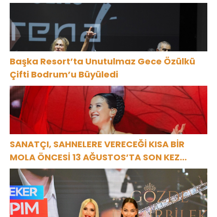
BODRUM’DA
KUTLADI
Başka Resort’ta Unutulmaz Gece Özülkü
Çifti Bodrum’u Büyüledi
SANATÇI, SAHNELERE VERECEĞİ KISA BİR
MOLA ÖNCESİ 13 AĞUSTOS’TA SON KEZ
HARBİYE’DE OLACAK!