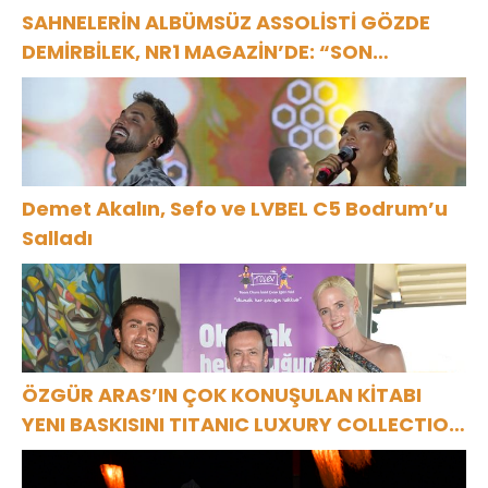
SAHNELERİN ALBÜMSÜZ ASSOLİSTİ GÖZDE
DEMİRBİLEK, NR1 MAGAZİN’DE: “SON
ASSOLİST OLARAK VAR OLACAĞIM!”
Demet Akalın, Sefo ve LVBEL C5 Bodrum’u
Salladı
ÖZGÜR ARAS’IN ÇOK KONUŞULAN KİTABI
YENI BASKISINI TITANIC LUXURY COLLECTION
BODRUM’DA KUTLADI