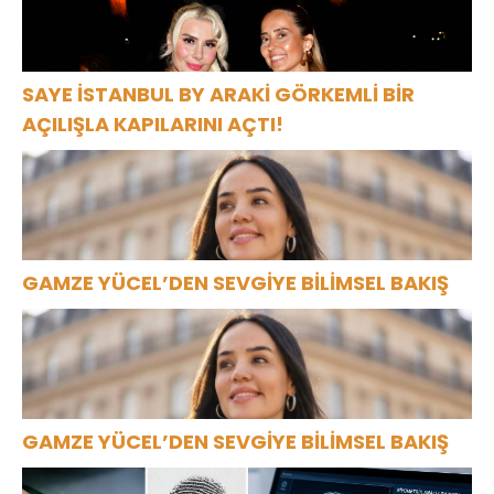
SAYE İSTANBUL BY ARAKİ GÖRKEMLİ BİR
AÇILIŞLA KAPILARINI AÇTI!
GAMZE YÜCEL’DEN SEVGİYE BİLİMSEL BAKIŞ
GAMZE YÜCEL’DEN SEVGİYE BİLİMSEL BAKIŞ