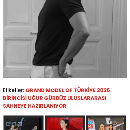
Etiketler:
GRAND MODEL OF TÜRKİYE 2026
BİRİNCİSİ UĞUR GÜRBÜZ ULUSLARARASI
SAHNEYE HAZIRLANIYOR