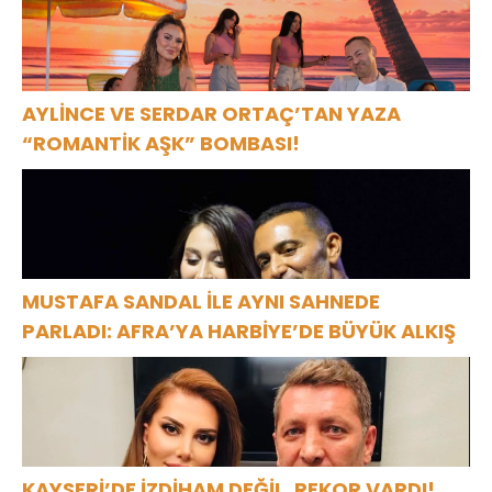
AYLİNCE VE SERDAR ORTAÇ’TAN YAZA
“ROMANTİK AŞK” BOMBASI!
MUSTAFA SANDAL İLE AYNI SAHNEDE
PARLADI: AFRA’YA HARBİYE’DE BÜYÜK ALKIŞ
KAYSERİ’DE İZDİHAM DEĞİL, REKOR VARDI!