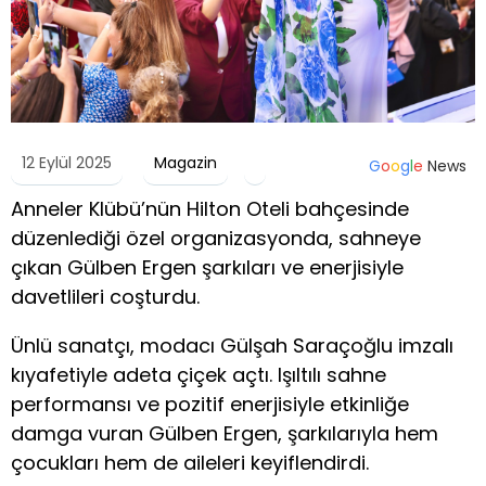
12 Eylül 2025
Magazin
G
o
o
g
l
e
News
Anneler Klübü’nün Hilton Oteli bahçesinde
düzenlediği özel organizasyonda, sahneye
çıkan Gülben Ergen şarkıları ve enerjisiyle
davetlileri coşturdu.
Ünlü sanatçı, modacı Gülşah Saraçoğlu imzalı
kıyafetiyle adeta çiçek açtı. Işıltılı sahne
performansı ve pozitif enerjisiyle etkinliğe
damga vuran Gülben Ergen, şarkılarıyla hem
çocukları hem de aileleri keyiflendirdi.