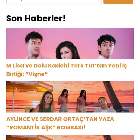
Son Haberler!
M Lisa ve Dolu Kadehi Ters Tut’tan Yeni İş
Birliği: “Vişne”
AYLİNCE VE SERDAR ORTAÇ’TAN YAZA
“ROMANTİK AŞK” BOMBASI!