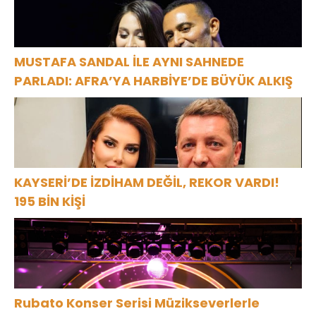
MUSTAFA SANDAL İLE AYNI SAHNEDE
PARLADI: AFRA’YA HARBİYE’DE BÜYÜK ALKIŞ
KAYSERİ’DE İZDİHAM DEĞİL, REKOR VARDI!
195 BİN KİŞİ
Rubato Konser Serisi Müzikseverlerle