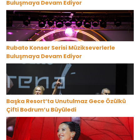
Buluşmaya Devam Ediyor
Rubato Konser Serisi Müzikseverlerle
Buluşmaya Devam Ediyor
Başka Resort’ta Unutulmaz Gece Özülkü
Çifti Bodrum’u Büyüledi