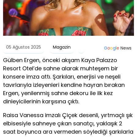
05 Ağustos 2025
Magazin
G
o
o
g
l
e
News
Gülben Ergen, önceki akşam Kaya Palazzo
Resort Otel’de sahne alarak muhteşem bir
konsere imza attı. Şarkıları, enerjisi ve neşeli
tavırlarıyla izleyenleri kendine hayran bırakan
Ergen, yenilenmiş sahne dekoru ile ilk kez
dinleyicilerinin karşısına çıktı.
Raisa Vanessa imzalı Çiçek desenli, yırtmaçlı şık
elbisesiyle sahneye çıkan sanatçı, yaklaşık 2
saat boyunca ara vermeden söylediği şarkılarla