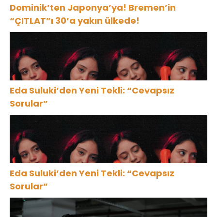
Dominik’ten Japonya’ya! Bremen’in
“ÇITLAT”ı 30’a yakın ülkede!
Eda Suluki’den Yeni Tekli: “Cevapsız
Sorular”
Eda Suluki’den Yeni Tekli: “Cevapsız
Sorular”