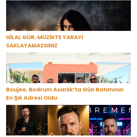
HİLAL GÜR, MÜZİKTE YARAYI
SAKLAYAMAZSINIZ
Boujee, Bodrum Asarlık’ta Gün Batımının
En Şık Adresi Oldu