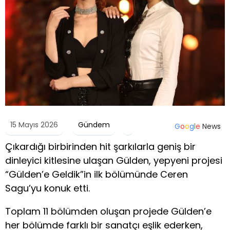
15 Mayıs 2026
Gündem
G
o
o
g
l
e
News
Çıkardığı birbirinden hit şarkılarla geniş bir
dinleyici kitlesine ulaşan Gülden, yepyeni projesi
“Gülden’e Geldik”in ilk bölümünde Ceren
Sagu’yu konuk etti.
Toplam 11 bölümden oluşan projede Gülden’e
her bölümde farklı bir sanatçı eşlik ederken,