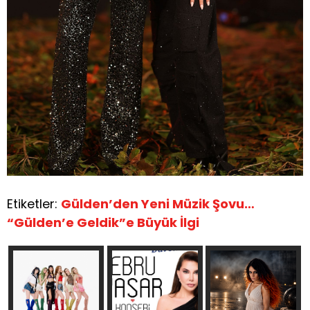
Etiketler:
Gülden’den Yeni Müzik Şovu…
“Gülden’e Geldik”e Büyük İlgi