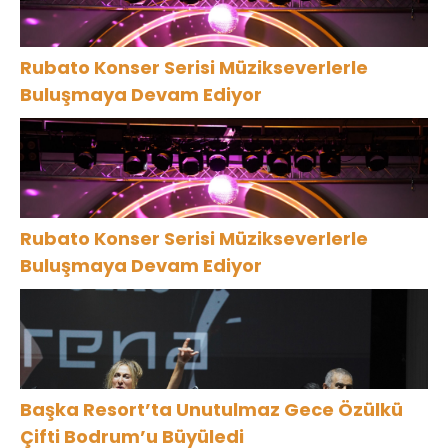
Rubato Konser Serisi Müzikseverlerle
Buluşmaya Devam Ediyor
Rubato Konser Serisi Müzikseverlerle
Buluşmaya Devam Ediyor
Başka Resort’ta Unutulmaz Gece Özülkü
Çifti Bodrum’u Büyüledi