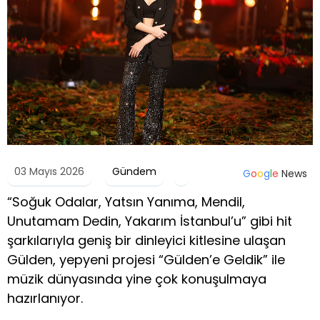
03 Mayıs 2026
Gündem
G
o
o
g
l
e
News
“Soğuk Odalar, Yatsın Yanıma, Mendil,
Unutamam Dedin, Yakarım İstanbul’u” gibi hit
şarkılarıyla geniş bir dinleyici kitlesine ulaşan
Gülden, yepyeni projesi “Gülden’e Geldik” ile
müzik dünyasında yine çok konuşulmaya
hazırlanıyor.