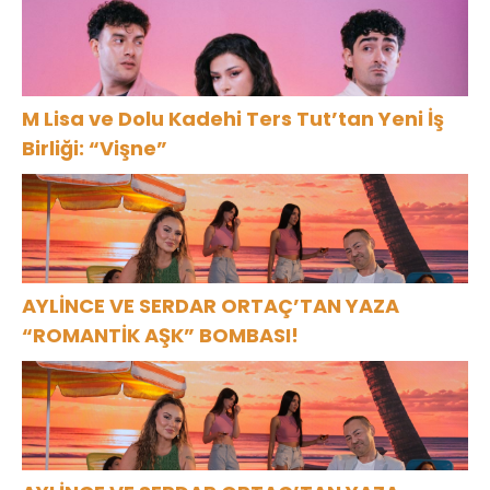
M Lisa ve Dolu Kadehi Ters Tut’tan Yeni İş
Birliği: “Vişne”
AYLİNCE VE SERDAR ORTAÇ’TAN YAZA
“ROMANTİK AŞK” BOMBASI!