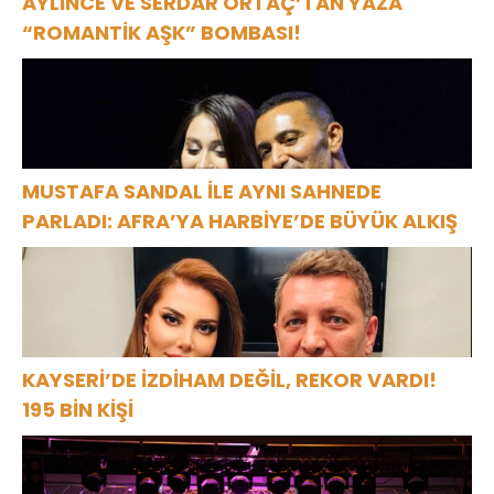
AYLİNCE VE SERDAR ORTAÇ’TAN YAZA
“ROMANTİK AŞK” BOMBASI!
MUSTAFA SANDAL İLE AYNI SAHNEDE
PARLADI: AFRA’YA HARBİYE’DE BÜYÜK ALKIŞ
KAYSERİ’DE İZDİHAM DEĞİL, REKOR VARDI!
195 BİN KİŞİ