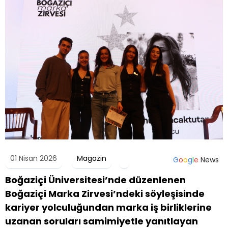
01 Nisan 2026
Magazin
G
o
o
g
l
e
News
Boğaziçi Üniversitesi’nde düzenlenen
Boğaziçi Marka Zirvesi’ndeki söyleşisinde
kariyer yolculuğundan marka iş birliklerine
uzanan soruları samimiyetle yanıtlayan