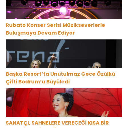
Rubato Konser Serisi Müzikseverlerle
Buluşmaya Devam Ediyor
Başka Resort’ta Unutulmaz Gece Özülkü
Çifti Bodrum’u Büyüledi
SANATÇI, SAHNELERE VERECEĞİ KISA BİR