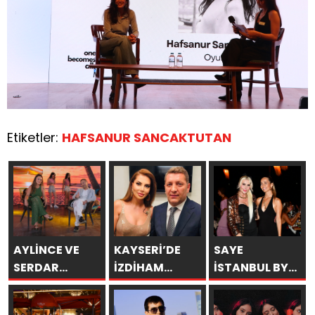
Etiketler:
HAFSANUR SANCAKTUTAN
AYLİNCE VE
KAYSERİ’DE
SAYE
SERDAR
İZDİHAM
İSTANBUL BY
ORTAÇ’TAN
DEĞİL, REKOR
ARAKİ
YAZA
VARDI! 195 BİN
GÖRKEMLİ BİR