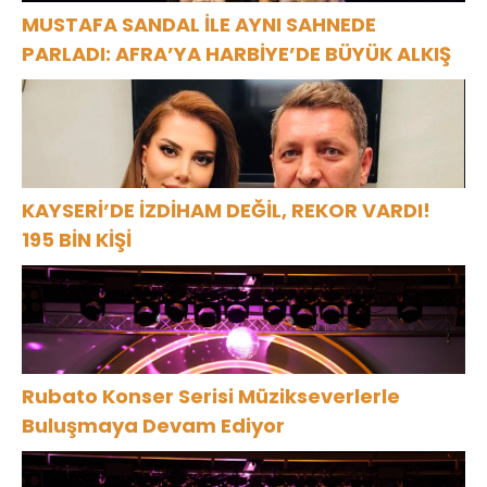
MUSTAFA SANDAL İLE AYNI SAHNEDE
PARLADI: AFRA’YA HARBİYE’DE BÜYÜK ALKIŞ
KAYSERİ’DE İZDİHAM DEĞİL, REKOR VARDI!
195 BİN KİŞİ
Rubato Konser Serisi Müzikseverlerle
Buluşmaya Devam Ediyor