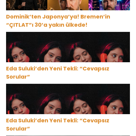
Dominik’ten Japonya’ya! Bremen’in
“ÇITLAT”ı 30’a yakın ülkede!
Eda Suluki’den Yeni Tekli: “Cevapsız
Sorular”
Eda Suluki’den Yeni Tekli: “Cevapsız
Sorular”