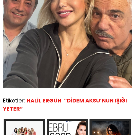
Etiketler:
HALİL ERGÜN “DİDEM AKSU’NUN IŞIĞI
YETER”