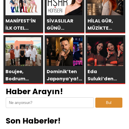
MANİFEST’İN
SİVASLILAR
HİLAL GÜR,
İLK OTEL
GÜNÜ
MÜZİKTE
KONSERİ 7
KUTLAMALARINDA
YARAYI
AĞUSTOS’TA
EBRU YAŞAR
SAKLAYAMAZSIN
ANTALYA’DA
RÜZGARI
ESECEK!
Boujee,
Dominik’ten
Eda
Bodrum
Japonya’ya!
Suluki’den
Asarlık’ta Gün
Bremen’in
Yeni Tekli:
Haber Arayın!
Batımının En
“ÇITLAT”ı 30’a
“Cevapsız
Şık Adresi
yakın ülkede!
Sorular”
Bul
Oldu
Son Haberler!