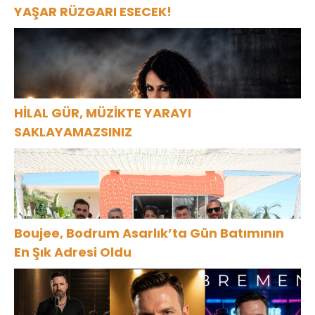
YAŞAR RÜZGARI ESECEK!
HİLAL GÜR, MÜZİKTE YARAYI
SAKLAYAMAZSINIZ
Boujee, Bodrum Asarlık’ta Gün Batımının
En Şık Adresi Oldu