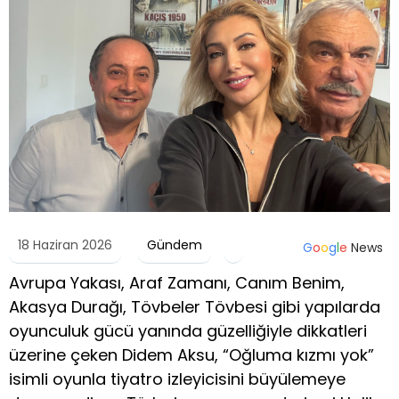
18 Haziran 2026
Gündem
G
o
o
g
l
e
News
Avrupa Yakası, Araf Zamanı, Canım Benim,
Akasya Durağı, Tövbeler Tövbesi gibi yapılarda
oyunculuk gücü yanında güzelliğiyle dikkatleri
üzerine çeken Didem Aksu, “Oğluma kızmı yok”
isimli oyunla tiyatro izleyicisini büyülemeye