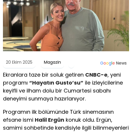
20 Ekim 2025
Magazin
G
o
o
g
l
e
News
Ekranlara taze bir soluk getiren
CNBC-e
, yeni
programı
“Hayatın Gusto’su”
ile izleyicilerine
keyifli ve ilham dolu bir Cumartesi sabahı
deneyimi sunmaya hazırlanıyor.
Programın ilk bölümünde Türk sinemasının
efsane ismi
Halil Ergün
konuk oldu. Ergün,
samimi sohbetinde kendisiyle ilgili bilinmeyenleri