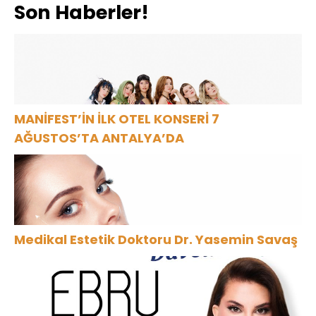
Son Haberler!
SEK8Z,yakında
izliyici ile
buluşuyor.
MANİFEST’İN İLK OTEL KONSERİ 7
AĞUSTOS’TA ANTALYA’DA
Medikal Estetik Doktoru Dr. Yasemin Savaş