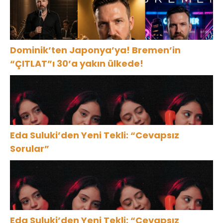
Dominik’ten Japonya’ya! Bremen’in
“ÇITLAT”ı 30’a yakın ülkede!
Eda Suluki’den Yeni Tekli: “Cevapsız
Sorular”
Eda Suluki’den Yeni Tekli: “Cevapsız