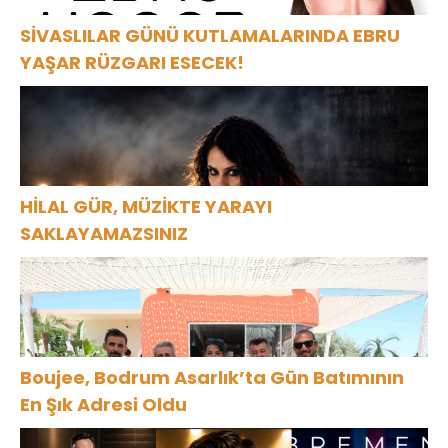
SİVASLILAR GÜNÜ KUTLAMALARINDA EBRU
YAŞAR RÜZGARI ESECEK!
HİLAL GÜR, MÜZİKTE YARAYI
SAKLAYAMAZSINIZ
Boujee, Bodrum Asarlık’ta Gün Batımının
En Şık Adresi Oldu