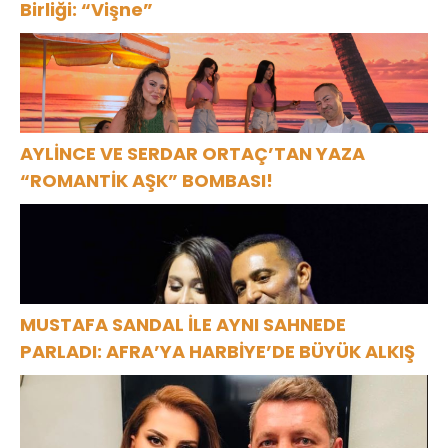
Birliği: “Vişne”
AYLİNCE VE SERDAR ORTAÇ’TAN YAZA
“ROMANTİK AŞK” BOMBASI!
MUSTAFA SANDAL İLE AYNI SAHNEDE
PARLADI: AFRA’YA HARBİYE’DE BÜYÜK ALKIŞ