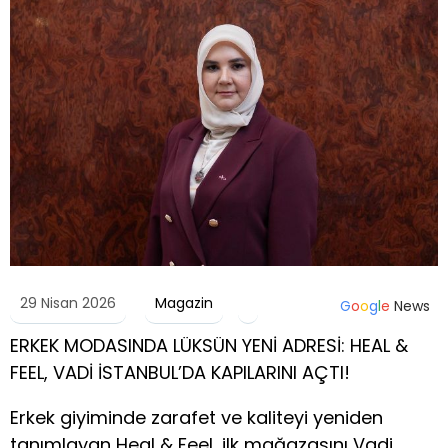
29 Nisan 2026
Magazin
G
o
o
g
l
e
News
ERKEK MODASINDA LÜKSÜN YENİ ADRESİ: HEAL &
FEEL, VADİ İSTANBUL’DA KAPILARINI AÇTI!
Erkek giyiminde zarafet ve kaliteyi yeniden
tanımlayan Heal & Feel, ilk mağazasını Vadi