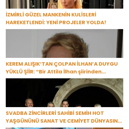
İZMİRLİ GÜZEL MANKENİN KULİSLERİ
HAREKETLENDİ: YENİ PROJELER YOLDA!
KEREM ALIŞIK’TAN ÇOLPAN İLHAN’A DUYGU
YÜKLÜ ŞİİR: “Bir Attila İlhan şiirinden
çıkmıştı sanki”
SVADBA ZİNCİRLERİ SAHİBİ SEMİH HOT
YAŞGÜNÜNÜ SANAT VE CEMİYET DÜNYASININ
ÜNLÜ İSİMLERİYLE KUTLADI!