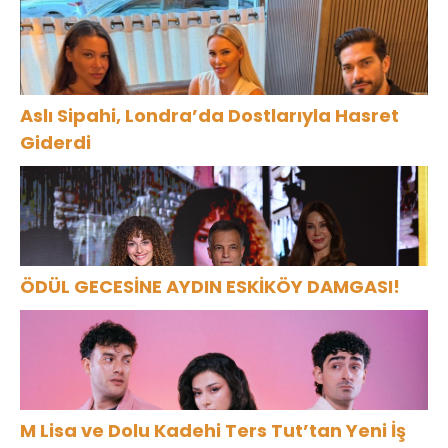
Aslı Sipahi, Londra’da Dostlarıyla Hasret
Giderdi
ÖDÜL GECESİNE AYDIN ESKİKÖY DAMGASI!
M Lisa ve Dolu Kadehi Ters Tut’tan Yeni İş