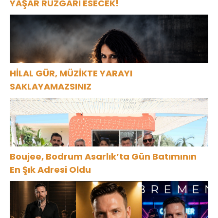
YAŞAR RÜZGARI ESECEK!
HİLAL GÜR, MÜZİKTE YARAYI
SAKLAYAMAZSINIZ
Boujee, Bodrum Asarlık’ta Gün Batımının
En Şık Adresi Oldu