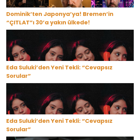
Dominik’ten Japonya’ya! Bremen’in
“ÇITLAT”ı 30’a yakın ülkede!
Eda Suluki’den Yeni Tekli: “Cevapsız
Sorular”
Eda Suluki’den Yeni Tekli: “Cevapsız
Sorular”