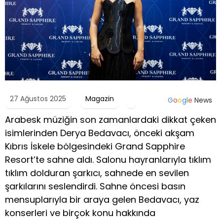
27 Ağustos 2025
Magazin
G
o
o
g
l
e
News
Arabesk müziğin son zamanlardaki dikkat çeken
isimlerinden Derya Bedavacı, önceki akşam
Kıbrıs İskele bölgesindeki Grand Sapphire
Resort’te sahne aldı. Salonu hayranlarıyla tıklım
tıklım dolduran şarkıcı, sahnede en sevilen
şarkılarını seslendirdi. Sahne öncesi basın
mensuplarıyla bir araya gelen Bedavacı, yaz
konserleri ve birçok konu hakkında