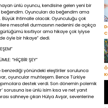
A
mayan ünlü oyuncu, kendisine gelen yeni bir
O
yi çok beğendim. Oyuncuları da beğendim ama
. Büyük ihtimalle olacak. Oyunculuğu çok
izilere mesafeli durmasının nedenini de açıkça
D
özgürlüğümü kısıtlıyor ama hikaye çok iyiyse
C
de öyle bir hikaye” dedi.
TEŞEM”
MLE: “HİÇBİR ŞEY”
Ö
 benzediği yönündeki eleştiriler sorulunca
K
r var, oyuncular muhteşem. Bence Türkiye
B
pımcılara destek verdi. Son dönemin polemik
C
r’ sorusuna ise ünlü isim kısa ve net yanıt
K
onrası sahneye çıkan Hülya Avşar, sevenlerine