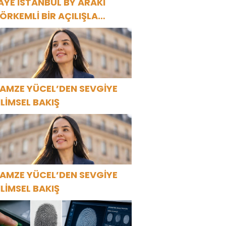
AYE İSTANBUL BY ARAKİ
ÖRKEMLİ BİR AÇILIŞLA
APILARINI AÇTI!
AMZE YÜCEL’DEN SEVGİYE
İLİMSEL BAKIŞ
AMZE YÜCEL’DEN SEVGİYE
İLİMSEL BAKIŞ