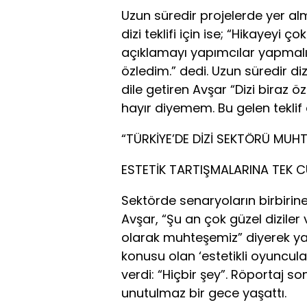
Uzun süredir projelerde yer al
dizi teklifi için ise; “Hikaye
açıklamayı yapımcılar yapmalı
özledim.” dedi. Uzun süredir d
dile getiren Avşar “Dizi biraz 
hayır diyemem. Bu gelen teklif 
“TÜRKİYE’DE DİZİ SEKTÖRÜ MUH
ESTETİK TARTIŞMALARINA TEK CÜ
Sektörde senaryoların birbirine
Avşar, “Şu an çok güzel dizile
olarak muhteşemiz” diyerek ya
konusu olan ‘estetikli oyuncula
verdi: “Hiçbir şey”. Röportaj s
unutulmaz bir gece yaşattı.