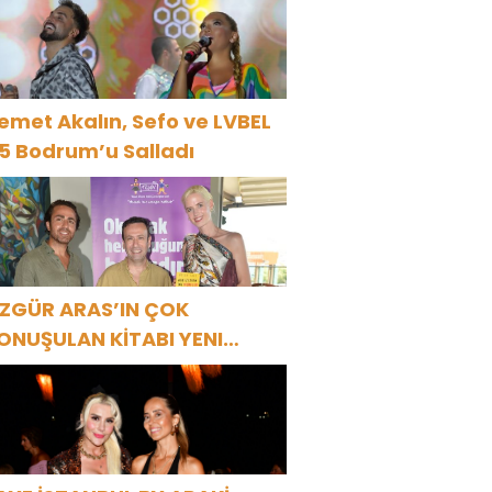
SSOLİST OLARAK VAR
LACAĞIM!”
emet Akalın, Sefo ve LVBEL
5 Bodrum’u Salladı
ZGÜR ARAS’IN ÇOK
ONUŞULAN KİTABI YENI
ASKISINI TITANIC LUXURY
OLLECTION BODRUM’DA
UTLADI