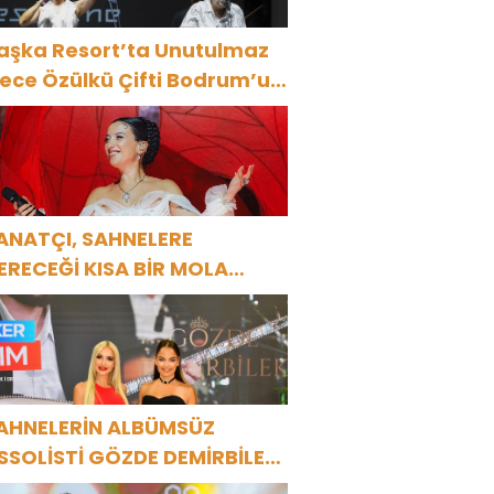
aşka Resort’ta Unutulmaz
ülkü Çifti Bodrum’u
üyüledi
ANATÇI, SAHNELERE
ERECEĞİ KISA BİR MOLA
NCESİ 13 AĞUSTOS’TA SON
EZ HARBİYE’DE OLACAK!
AHNELERİN ALBÜMSÜZ
SSOLİSTİ GÖZDE DEMİRBİLEK,
R1 MAGAZİN’DE: “SON