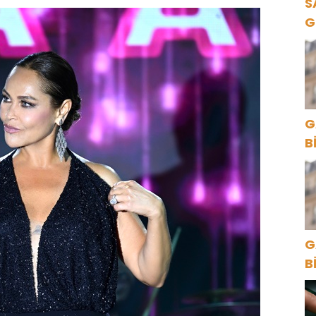
S
G
K
G
B
G
B