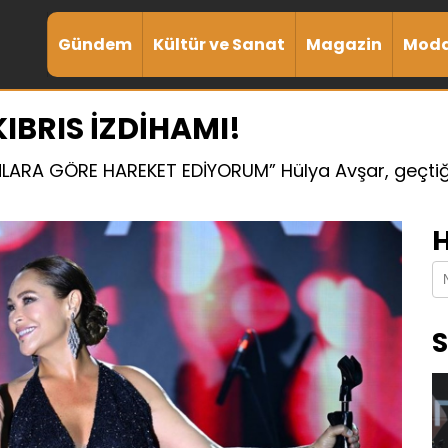
Gündem
Kültür ve Sanat
Magazin
Mod
IBRIS İZDİHAMI!
ARA GÖRE HAREKET EDİYORUM” Hülya Avşar, geçtiğ
H
S