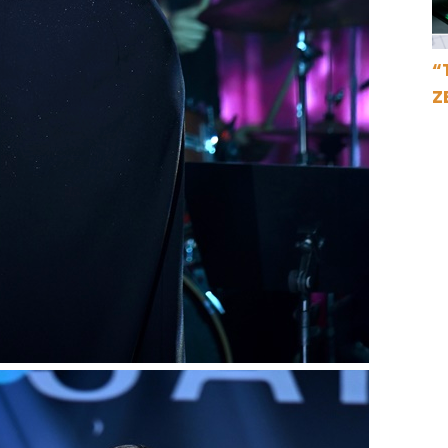
“
Z
İ