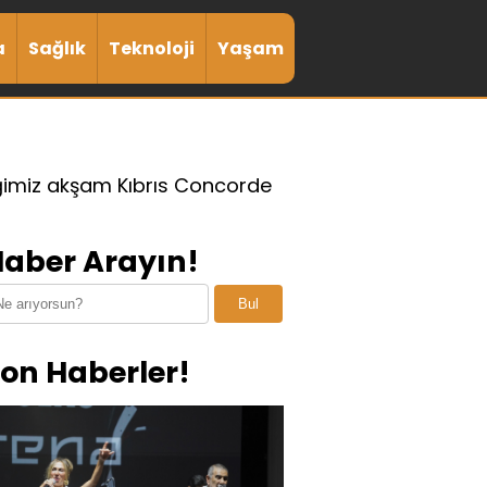
a
Sağlık
Teknoloji
Yaşam
imiz akşam Kıbrıs Concorde
aber Arayın!
Bul
on Haberler!