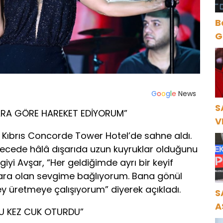
B
Gece Öz
B
G
o
o
g
l
e
News
S
RA GÖRE HAREKET EDİYORUM”
V
Ö
 Kıbrıs Concorde Tower Hotel’de sahne aldı.
K
gecede hâlâ dışarıda uzun kuyruklar olduğunu
lgiyi Avşar, “Her geldiğimde ayrı bir keyif
ara olan sevgime bağlıyorum. Bana gönül
ey üretmeye çalışıyorum” diyerek açıkladı.
S
A
BU KEZ CUK OTURDU”
N