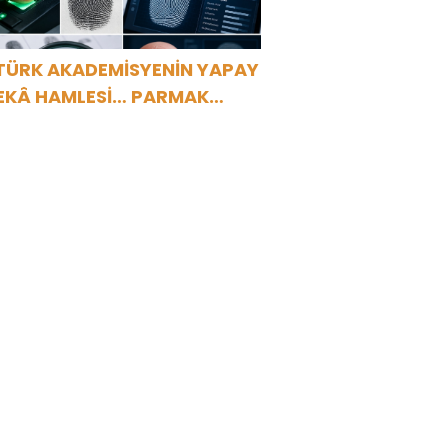
TÜRK AKADEMİSYENİN YAPAY
EKÂ HAMLESİ… PARMAK
ZİNDEN KİŞİYE ÖZEL ANALİZ”