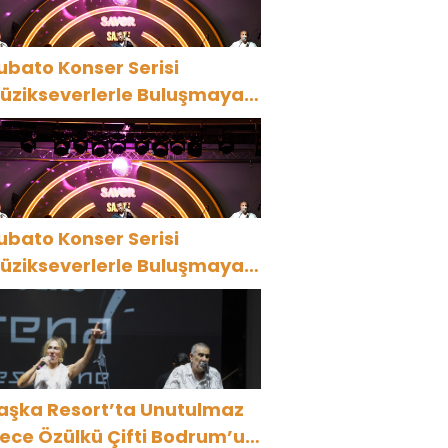
ubato Konser Serisi
üzikseverlerle Buluşmaya
evam Ediyor
ubato Konser Serisi
üzikseverlerle Buluşmaya
evam Ediyor
aşka Resort’ta Unutulmaz
ülkü Çifti Bodrum’u