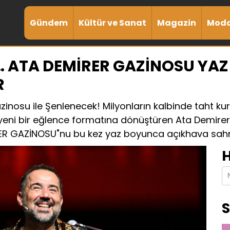
Gündem
Kültür ve Sanat
Magazin
Mod
… ATA DEMİRER GAZİNOSU YAZ
R
inosu ile Şenlenecek! Milyonların kalbinde taht ku
eni bir eğlence formatına dönüştüren Ata Demirer
ER GAZİNOSU"nu bu kez yaz boyunca açıkhava sahne
H
S