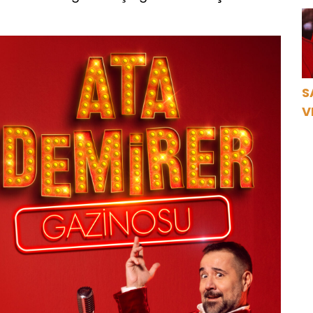
B
S
V
Ö
K