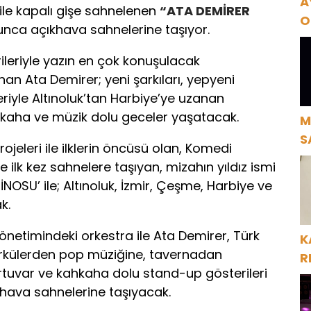
A
le kapalı gişe sahnelenen
“ATA DEMİRER
O
nca açıkhava sahnelerine taşıyor.
A
rileriyle yazın en çok konuşulacak
an Ata Demirer; yeni şarkıları, yepyeni
eriyle Altınoluk’tan Harbiye’ye uzanan
ahkaha ve müzik dolu geceler yaşatacak.
M
S
ojeleri ile ilklerin öncüsü olan, Komedi
H
lk kez sahnelere taşıyan, mizahın yıldız ismi
OSU’ ile; Altınoluk, İzmir, Çeşme, Harbiye ve
k.
netimindeki orkestra ile Ata Demirer, Türk
K
rkülerden pop müziğine, tavernadan
R
rtuvar ve kahkaha dolu stand-up gösterileri
khava sahnelerine taşıyacak.