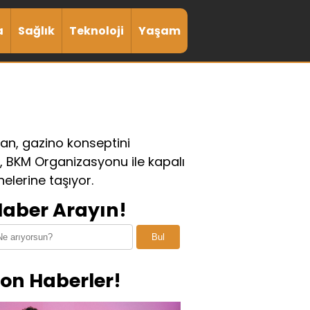
a
Sağlık
Teknoloji
Yaşam
ran, gazino konseptini
, BKM Organizasyonu ile kapalı
lerine taşıyor.
aber Arayın!
Bul
on Haberler!