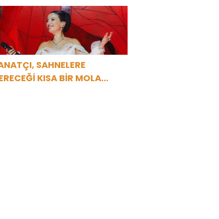
üyüledi
ANATÇI, SAHNELERE
ERECEĞİ KISA BİR MOLA
NCESİ 13 AĞUSTOS’TA SON
EZ HARBİYE’DE OLACAK!