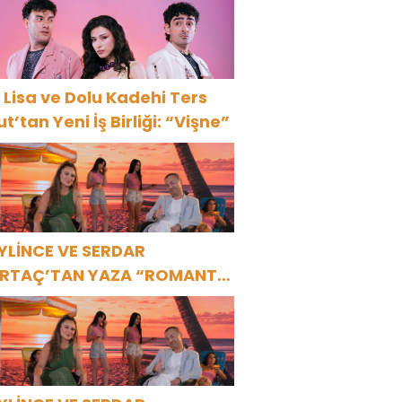
 Lisa ve Dolu Kadehi Ters
ut’tan Yeni İş Birliği: “Vişne”
YLİNCE VE SERDAR
RTAÇ’TAN YAZA “ROMANTİK
ŞK” BOMBASI!