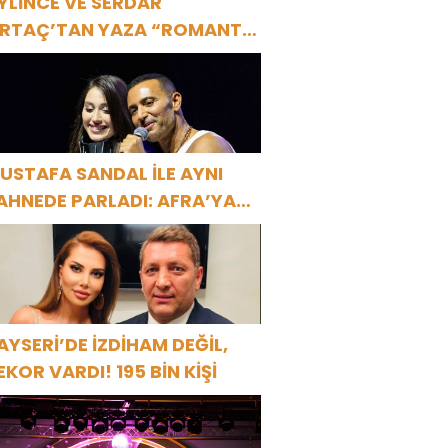
YLİNCE VE SERDAR
RTAÇ’TAN YAZA “ROMANTİK
ŞK” BOMBASI!
USTAFA SANDAL İLE AYNI
AHNEDE PARLADI: AFRA’YA
ARBİYE’DE BÜYÜK ALKIŞ
AYSERİ’DE İZDİHAM DEĞİL,
EKOR VARDI! 195 BİN KİŞİ