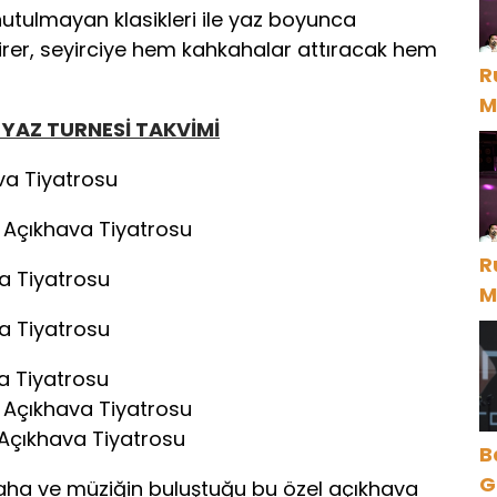
unutulmayan klasikleri ile yaz boyunca
rer, seyirciye hem kahkahalar attıracak hem
R
M
YAZ TURNESİ TAKVİMİ
D
ava Tiyatrosu
k Açıkhava Tiyatrosu
R
a Tiyatrosu
M
D
a Tiyatrosu
a Tiyatrosu
k Açıkhava Tiyatrosu
k Açıkhava Tiyatrosu
B
Gece Öz
aha ve müziğin buluştuğu bu özel açıkhava