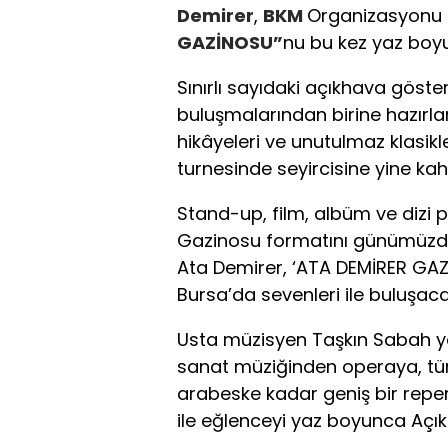
Demirer
,
BKM
Organizasyonu i
GAZİNOSU”
nu bu kez yaz boyu
Sınırlı sayıdaki açıkhava göste
buluşmalarından birine hazırlan
hikâyeleri ve unutulmaz klasikl
turnesinde seyircisine yine k
Stand-up, film, albüm ve dizi pr
Gazinosu formatını günümüzde i
Ata Demirer, ‘ATA DEMİRER GAZİN
Bursa’da sevenleri ile buluşaca
Usta müzisyen Taşkın Sabah yö
sanat müziğinden operaya, tü
arabeske kadar geniş bir repe
ile eğlenceyi yaz boyunca Açı