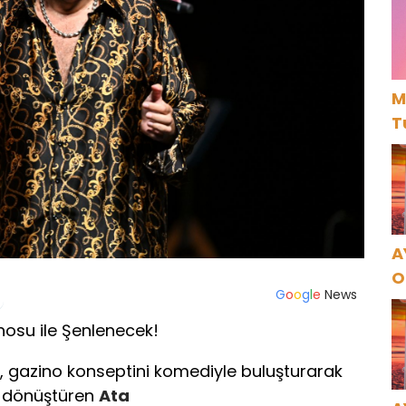
M
T
A
O
G
o
o
g
l
e
News
A
nosu ile Şenlenecek!
n, gazino konseptini komediyle buluşturarak
a dönüştüren
Ata